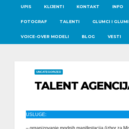
UPIS
KLIJENTI
KONTAKT
INFO
FOTOGRAF
TALENTI
GLUMCI I GLUM
VOICE-OVER MODELI
BLOG
VESTI
UNCATEGORIZED
TALENT AGENCIJ
USLUGE:
– organizovanje modnih manifestacija (izbor za Mi