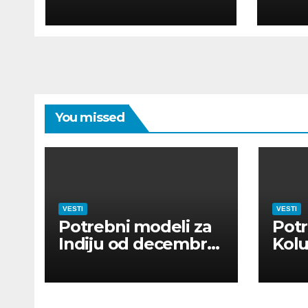
POUR MODÈLES
MOD
You missed
VESTI
VESTI
Potrebni modeli za
Potr
Indiju od decembra
Kolu
2026
dan