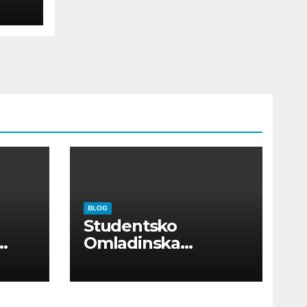
BLOG
Studentsko
Omladinska
Zadruga “Najbolje
Kompanije“