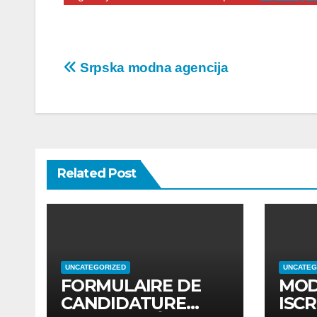
Post
Srpska modna agencija
navigation
Related Post
UNCATEGORIZED
UNCATEG
FORMULAIRE DE
MOD
CANDIDATURE
ISCR