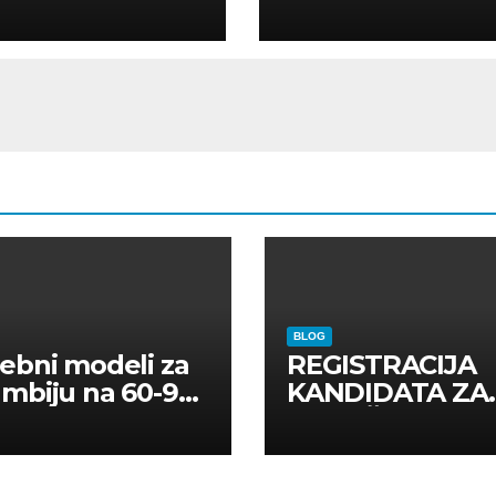
ELLI
AR
BLOG
ebni modeli za
REGISTRACIJA
mbiju na 60-90
KANDIDATA ZA
a
ANGAŽMAN NA
INOSTRANIM
PAVILJONIMA