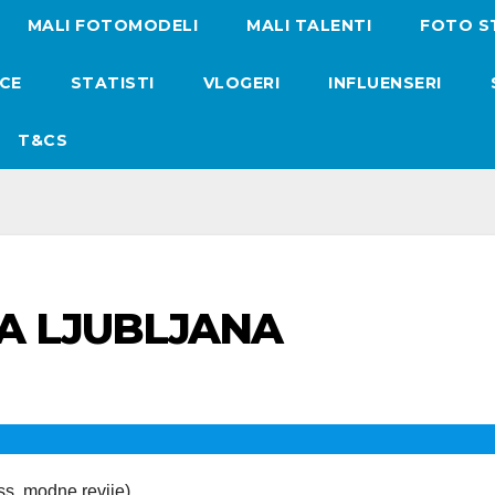
MALI FOTOMODELI
MALI TALENTI
FOTO S
ICE
STATISTI
VLOGERI
INFLUENSERI
T&CS
A LJUBLJANA
ss, modne revije) …