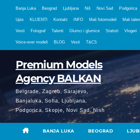
Skip
Banja Luka
Beograd
Ljubljana
Niš
Novi Sad
Podgorica
to
Upis
KLIJENTI
Kontakt
INFO
Mali fotomodeli
Mali talen
content
Vesti
Fotograf
Talenti
Glumci i glumice
Statisti
Vlogeri
Voice-over modeli
BLOG
Vesti
T&CS
Premium Models
Agency BALKAN
Belgrade, Zagreb, Sarajevo,
Banjaluka, Sofia, Ljubljana,
Podgorica, Skopje, Novi Sad, Nish
BANJA LUKA
BEOGRAD
LJUB