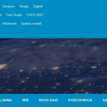
Sarajevo
Skopje
Zagreb
ti
Foto Studio
EXPO 2027
Influenseri
Spokes modeli
LJANA
NIŠ
NOVI SAD
PODGORICA
S