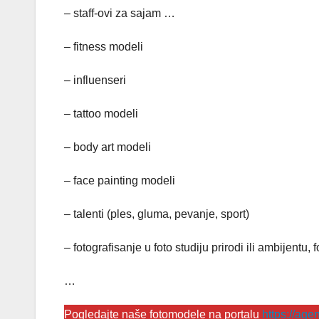
– staff-ovi za sajam …
– fitness modeli
– influenseri
– tattoo modeli
– body art modeli
– face painting modeli
– talenti (ples, gluma, pevanje, sport)
– fotografisanje u foto studiju prirodi ili ambijentu,
…
Pogledajte naše fotomodele na portalu
https://ag