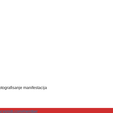
 fotografisanje manifestacija
encysnob.com/member