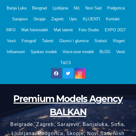
Skip
Banja Luka
Beograd
Ljubljana
Niš
Novi Sad
Podgorica
to
Sarajevo
Skopje
Zagreb
Upis
KLIJENTI
Kontakt
content
INFO
Mali fotomodeli
Mali talenti
Foto Studio
EXPO 2027
Vesti
Fotograf
Talenti
Glumci i glumice
Statisti
Vlogeri
Influenseri
Spokes modeli
Voice-over modeli
BLOG
Vesti
T&CS
Premium Models Agency
BALKAN
Belgrade, Zagreb, Sarajevo, Banjaluka, Sofia,
Ljubljana, Podgorica, Skopje, Novi Sad, Nish