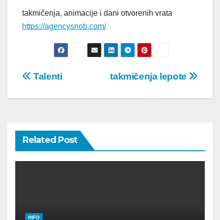
takmičenja, animacije i dani otvorenih vrata
https://agencysnob.com/
Post
Talenti
takmičenja lepote
navigation
Related Post
INFO