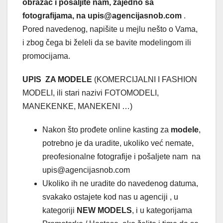
obrazac i pošaljite nam, zajedno sa
fotografijama, na upis@agencijasnob.com
.
Pored navedenog, napišite u mejlu nešto o Vama,
i zbog čega bi želeli da se bavite modelingom ili
promocijama.
UPIS ZA MODELE
(KOMERCIJALNI I FASHION
MODELI, ili stari nazivi FOTOMODELI,
MANEKENKE, MANEKENI …)
Nakon što prođete online kasting za
modele
,
potrebno je da uradite, ukoliko već nemate,
preofesionalne fotografije i pošaljete nam na
upis@agencijasnob.com
Ukoliko ih ne uradite do navedenog datuma,
svakako ostajete kod nas u agenciji , u
kategoriji
NEW MODELS
, i u kategorijama