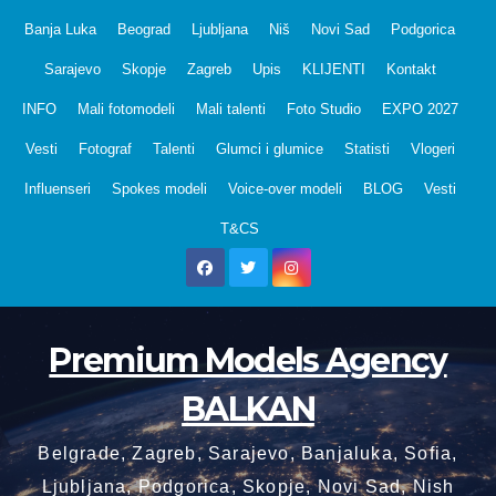
Skip
Banja Luka
Beograd
Ljubljana
Niš
Novi Sad
Podgorica
to
Sarajevo
Skopje
Zagreb
Upis
KLIJENTI
Kontakt
content
INFO
Mali fotomodeli
Mali talenti
Foto Studio
EXPO 2027
Vesti
Fotograf
Talenti
Glumci i glumice
Statisti
Vlogeri
Influenseri
Spokes modeli
Voice-over modeli
BLOG
Vesti
T&CS
Premium Models Agency
BALKAN
Belgrade, Zagreb, Sarajevo, Banjaluka, Sofia,
Ljubljana, Podgorica, Skopje, Novi Sad, Nish