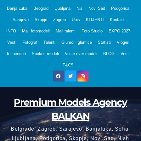
Skip
Banja Luka
Beograd
Ljubljana
Niš
Novi Sad
Podgorica
to
Sarajevo
Skopje
Zagreb
Upis
KLIJENTI
Kontakt
content
INFO
Mali fotomodeli
Mali talenti
Foto Studio
EXPO 2027
Vesti
Fotograf
Talenti
Glumci i glumice
Statisti
Vlogeri
Influenseri
Spokes modeli
Voice-over modeli
BLOG
Vesti
T&CS
Premium Models Agency
BALKAN
Belgrade, Zagreb, Sarajevo, Banjaluka, Sofia,
Ljubljana, Podgorica, Skopje, Novi Sad, Nish