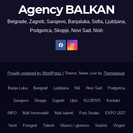
Agency BALKAN
Belgrade, Zagreb, Sarajevo, Banjaluka, Sofia, Ljubljana,
Podgorica, Skopje, Novi Sad, Nish
Proudly powered by WordPress
|
Theme: News Live by
Themeansar
.
Banja Luka
Beograd
Ljubljana
Niš
Novi Sad
Podgorica
Sarajevo
Skopje
Zagreb
Upis
KLIJENTI
Kontakt
INFO
Mali fotomodeli
Mali talenti
Foto Studio
EXPO 2027
Vesti
Fotograf
Talenti
Glumci i glumice
Statisti
Vlogeri