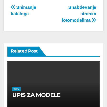
Post
Snimanje
Snabdevanje
kataloga
stranim
navigation
fotomodelima
Related Post
INFO
UPIS ZA MODELE