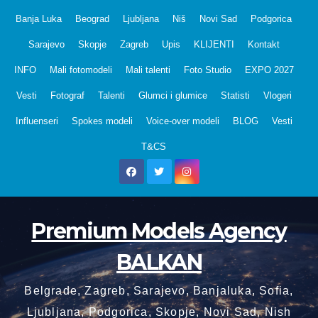
Skip
Banja Luka
Beograd
Ljubljana
Niš
Novi Sad
Podgorica
to
Sarajevo
Skopje
Zagreb
Upis
KLIJENTI
Kontakt
content
INFO
Mali fotomodeli
Mali talenti
Foto Studio
EXPO 2027
Vesti
Fotograf
Talenti
Glumci i glumice
Statisti
Vlogeri
Influenseri
Spokes modeli
Voice-over modeli
BLOG
Vesti
T&CS
Premium Models Agency
BALKAN
Belgrade, Zagreb, Sarajevo, Banjaluka, Sofia,
Ljubljana, Podgorica, Skopje, Novi Sad, Nish