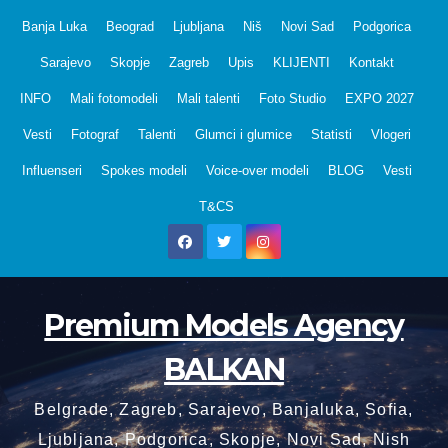
Skip
Banja Luka
Beograd
Ljubljana
Niš
Novi Sad
Podgorica
to
Sarajevo
Skopje
Zagreb
Upis
KLIJENTI
Kontakt
content
INFO
Mali fotomodeli
Mali talenti
Foto Studio
EXPO 2027
Vesti
Fotograf
Talenti
Glumci i glumice
Statisti
Vlogeri
Influenseri
Spokes modeli
Voice-over modeli
BLOG
Vesti
T&CS
Premium Models Agency
BALKAN
Belgrade, Zagreb, Sarajevo, Banjaluka, Sofia,
Ljubljana, Podgorica, Skopje, Novi Sad, Nish