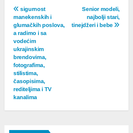
Post
sigurnost
Senior modeli,
manekenskih i
najbolji stari,
navigation
glumačkih poslova,
tinejdžeri i bebe
a radimo i sa
vodećim
ukrajinskim
brendovima,
fotografima,
stilistima,
časopisima,
rediteljima i TV
kanalima