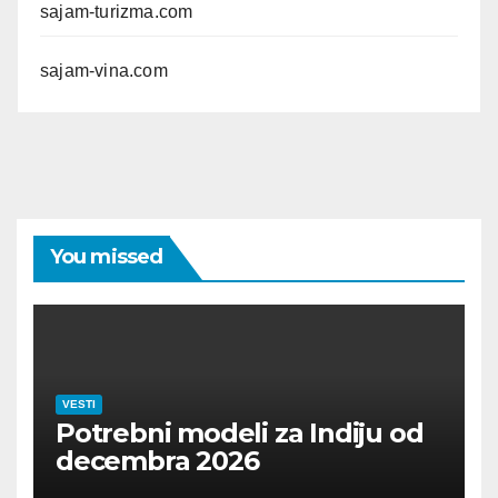
sajam-turizma.com
sajam-vina.com
You missed
VESTI
Potrebni modeli za Indiju od
decembra 2026