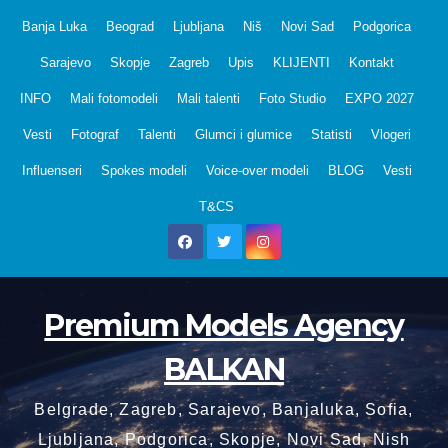
Skip
Banja Luka
Beograd
Ljubljana
Niš
Novi Sad
Podgorica
to
Sarajevo
Skopje
Zagreb
Upis
KLIJENTI
Kontakt
content
INFO
Mali fotomodeli
Mali talenti
Foto Studio
EXPO 2027
Vesti
Fotograf
Talenti
Glumci i glumice
Statisti
Vlogeri
Influenseri
Spokes modeli
Voice-over modeli
BLOG
Vesti
T&CS
Premium Models Agency
BALKAN
Belgrade, Zagreb, Sarajevo, Banjaluka, Sofia,
Ljubljana, Podgorica, Skopje, Novi Sad, Nish