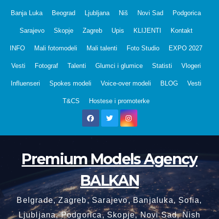
Skip
Banja Luka
Beograd
Ljubljana
Niš
Novi Sad
Podgorica
to
Sarajevo
Skopje
Zagreb
Upis
KLIJENTI
Kontakt
content
INFO
Mali fotomodeli
Mali talenti
Foto Studio
EXPO 2027
Vesti
Fotograf
Talenti
Glumci i glumice
Statisti
Vlogeri
Influenseri
Spokes modeli
Voice-over modeli
BLOG
Vesti
T&CS
Hostese i promoterke
Premium Models Agency
BALKAN
Belgrade, Zagreb, Sarajevo, Banjaluka, Sofia,
Ljubljana, Podgorica, Skopje, Novi Sad, Nish