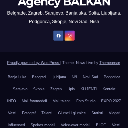
Agency BALKAN
Belgrade, Zagreb, Sarajevo, Banjaluka, Sofia, Ljubljana,
Podgorica, Skopje, Novi Sad, Nish
Proudly powered by WordPress
|
Theme: News Live by
Themeansar
.
Banja Luka
Beograd
Ljubljana
Niš
Novi Sad
Podgorica
Sarajevo
Skopje
Zagreb
Upis
KLIJENTI
Kontakt
INFO
Mali fotomodeli
Mali talenti
Foto Studio
EXPO 2027
Vesti
Fotograf
Talenti
Glumci i glumice
Statisti
Vlogeri
Influenseri
Spokes modeli
Voice-over modeli
BLOG
Vesti