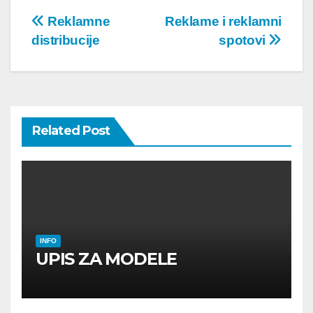
Post
Reklamne
Reklame i reklamni
distribucije
spotovi
navigation
Related Post
INFO
UPIS ZA MODELE