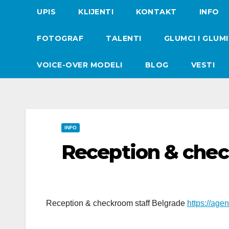
UPIS
KLIJENTI
KONTAKT
INFO
FOTOGRAF
TALENTI
GLUMCI I GLUM
VOICE-OVER MODELI
BLOG
VESTI
INFO
Reception & chec
Reception & checkroom staff Belgrade
https://age