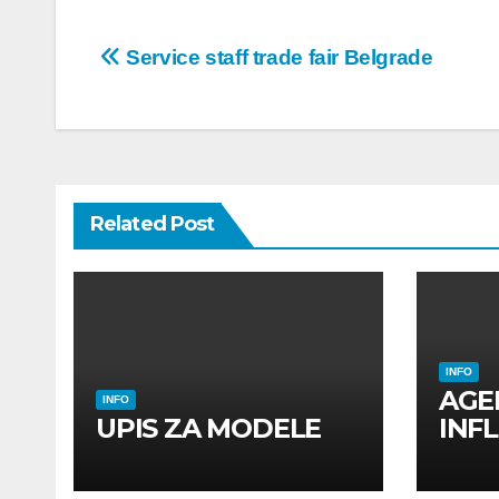
Post
Service staff trade fair Belgrade
navigation
Related Post
INFO
AGE
INFO
UPIS ZA MODELE
INF
INF
UTI