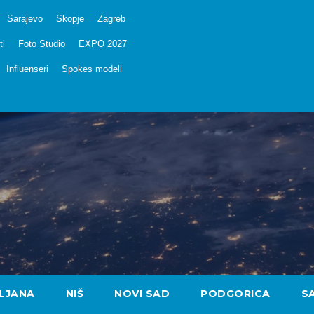
Sarajevo
Skopje
Zagreb
ti
Foto Studio
EXPO 2027
Influenseri
Spokes modeli
LJANA
NIŠ
NOVI SAD
PODGORICA
S