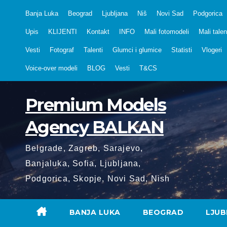
Skip
Banja Luka
Beograd
Ljubljana
Niš
Novi Sad
Podgorica
to
Upis
KLIJENTI
Kontakt
INFO
Mali fotomodeli
Mali talen
content
Vesti
Fotograf
Talenti
Glumci i glumice
Statisti
Vlogeri
Voice-over modeli
BLOG
Vesti
T&CS
Premium Models
Agency BALKAN
Belgrade, Zagreb, Sarajevo,
Banjaluka, Sofia, Ljubljana,
Podgorica, Skopje, Novi Sad, Nish
BANJA LUKA
BEOGRAD
LJUB