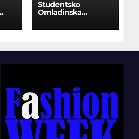
Studentsko
Omladinska
Zadruga “Najbolje
Kompanije“