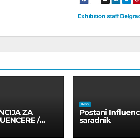
Exhibition staff Belgr
INFO
NCIJA ZA
Postani Influenc
LUENCERE /
saradnik
LUENSERE /
CAJNE OSOBE