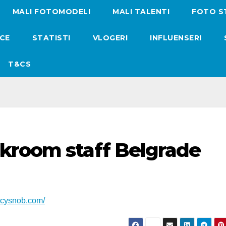
MALI FOTOMODELI
MALI TALENTI
FOTO S
ICE
STATISTI
VLOGERI
INFLUENSERI
T&CS
kroom staff Belgrade
ncysnob.com/