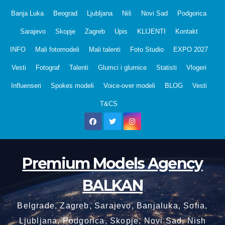
Skip
Banja Luka
Beograd
Ljubljana
Niš
Novi Sad
Podgorica
to
Sarajevo
Skopje
Zagreb
Upis
KLIJENTI
Kontakt
content
INFO
Mali fotomodeli
Mali talenti
Foto Studio
EXPO 2027
Vesti
Fotograf
Talenti
Glumci i glumice
Statisti
Vlogeri
Influenseri
Spokes modeli
Voice-over modeli
BLOG
Vesti
T&CS
Premium Models Agency
BALKAN
Belgrade, Zagreb, Sarajevo, Banjaluka, Sofia,
Ljubljana, Podgorica, Skopje, Novi Sad, Nish