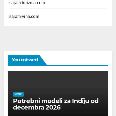
sajam-turizma.com
sajam-vina.com
You missed
VESTI
Potrebni modeli za Indiju od
decembra 2026