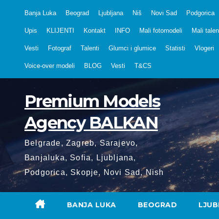
Skip
Banja Luka
Beograd
Ljubljana
Niš
Novi Sad
Podgorica
to
Upis
KLIJENTI
Kontakt
INFO
Mali fotomodeli
Mali talen
content
Vesti
Fotograf
Talenti
Glumci i glumice
Statisti
Vlogeri
Voice-over modeli
BLOG
Vesti
T&CS
Premium Models
Agency BALKAN
Belgrade, Zagreb, Sarajevo,
Banjaluka, Sofia, Ljubljana,
Podgorica, Skopje, Novi Sad, Nish
BANJA LUKA
BEOGRAD
LJUB