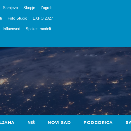
Sarajevo
Skopje
Zagreb
ti
Foto Studio
EXPO 2027
Influenseri
Spokes modeli
LJANA
NIŠ
NOVI SAD
PODGORICA
S