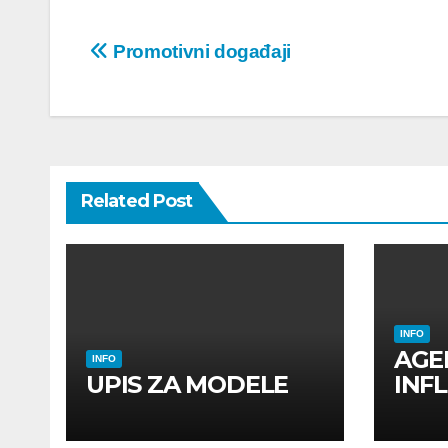
Post
Promotivni događaji
navigation
Related Post
INFO
AGE
INFO
UPIS ZA MODELE
INF
INF
UTI