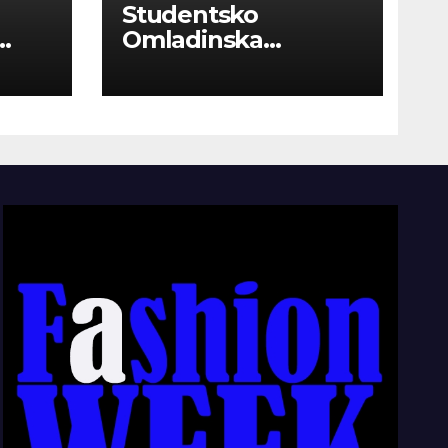
Studentsko
Omladinska
Zadruga “Najbolje
Kompanije“