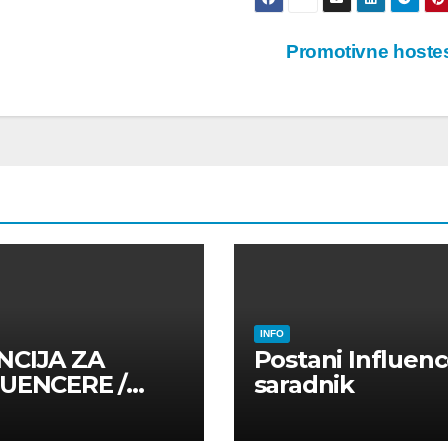
Promotivne host
INFO
NCIJA ZA
Postani Influenc
LUENCERE /
saradnik
LUENSERE /
CAJNE OSOBE