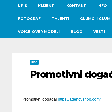
UPIS
KLIJENTI
KONTAKT
INFO
FOTOGRAF
TALENTI
GLUMCI I GLUM
VOICE-OVER MODELI
BLOG
VESTI
INFO
Promotivni doga
Promotivni događaj
https://agencysnob.com/