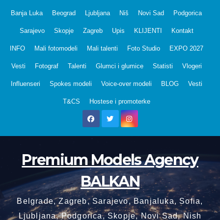
Skip
Banja Luka
Beograd
Ljubljana
Niš
Novi Sad
Podgorica
to
Sarajevo
Skopje
Zagreb
Upis
KLIJENTI
Kontakt
content
INFO
Mali fotomodeli
Mali talenti
Foto Studio
EXPO 2027
Vesti
Fotograf
Talenti
Glumci i glumice
Statisti
Vlogeri
Influenseri
Spokes modeli
Voice-over modeli
BLOG
Vesti
T&CS
Hostese i promoterke
Premium Models Agency
BALKAN
Belgrade, Zagreb, Sarajevo, Banjaluka, Sofia,
Ljubljana, Podgorica, Skopje, Novi Sad, Nish