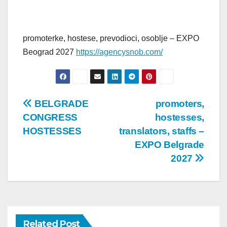
promoterke, hostese, prevodioci, osoblje – EXPO
Beograd 2027
https://agencysnob.com/
Post
BELGRADE
promoters,
CONGRESS
hostesses,
navigation
HOSTESSES
translators, staffs –
EXPO Belgrade
2027
Related Post