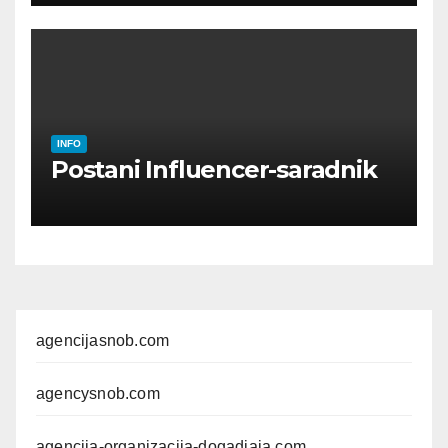
INFO
Postani Influencer-saradnik
agencijasnob.com
agencysnob.com
agencija-organizacija-dogadjaja.com