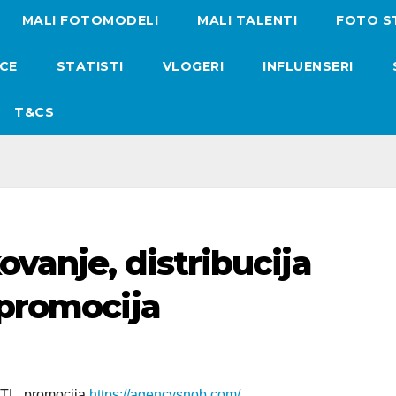
MALI FOTOMODELI
MALI TALENTI
FOTO S
ICE
STATISTI
VLOGERI
INFLUENSERI
T&CS
ovanje, distribucija
 promocija
 BTL, promocija
https://agencysnob.com/