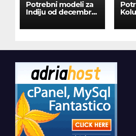
Potrebni modeli za
Potr
Indiju od decembra
Kolu
2026
dan