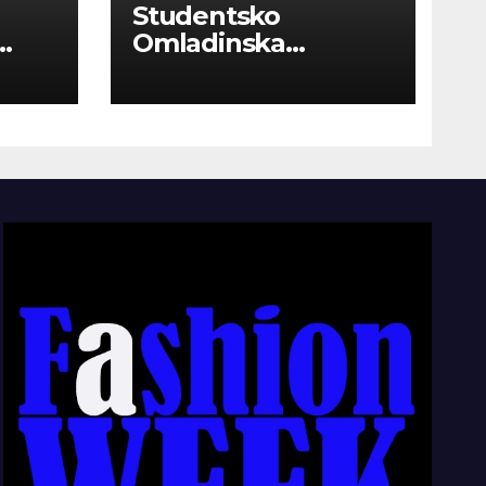
Studentsko
Omladinska
Zadruga “Najbolje
Kompanije“