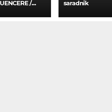
LUENCERE /
saradnik
LUENSERE /
CAJNE OSOBE