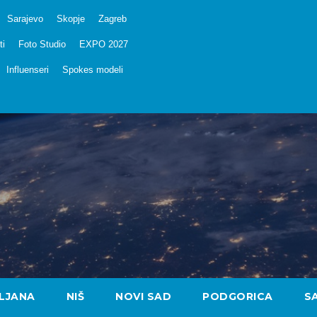
Sarajevo
Skopje
Zagreb
ti
Foto Studio
EXPO 2027
Influenseri
Spokes modeli
LJANA
NIŠ
NOVI SAD
PODGORICA
S