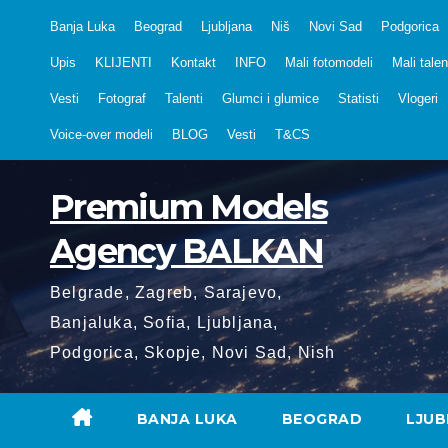
Skip
Banja Luka
Beograd
Ljubljana
Niš
Novi Sad
Podgorica
to
Upis
KLIJENTI
Kontakt
INFO
Mali fotomodeli
Mali talen
content
Vesti
Fotograf
Talenti
Glumci i glumice
Statisti
Vlogeri
Voice-over modeli
BLOG
Vesti
T&CS
Premium Models
Agency BALKAN
Belgrade, Zagreb, Sarajevo,
Banjaluka, Sofia, Ljubljana,
Podgorica, Skopje, Novi Sad, Nish
BANJA LUKA
BEOGRAD
LJUB