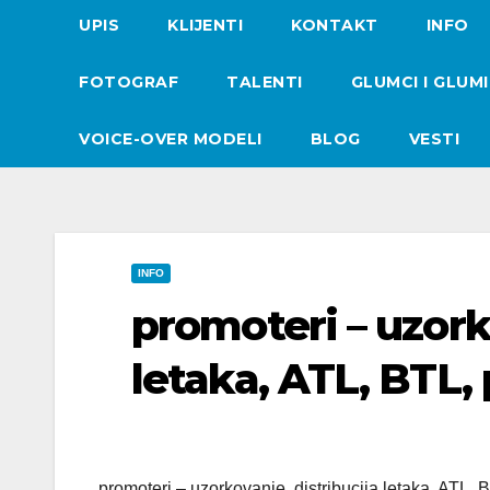
UPIS
KLIJENTI
KONTAKT
INFO
FOTOGRAF
TALENTI
GLUMCI I GLUM
VOICE-OVER MODELI
BLOG
VESTI
INFO
promoteri – uzork
letaka, ATL, BTL,
promoteri – uzorkovanje, distribucija letaka, ATL,