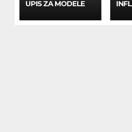
UPIS ZA MODELE
INF
INF
UTI