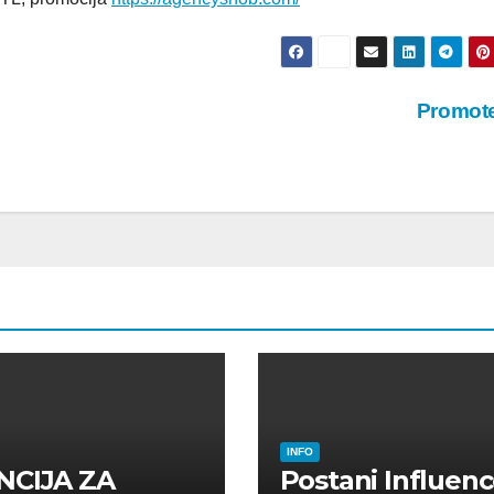
Promot
INFO
NCIJA ZA
Postani Influenc