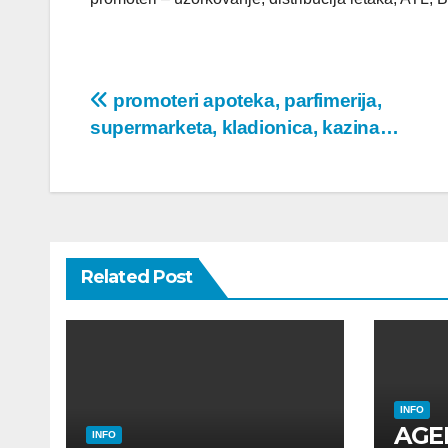
Post
promoteri apoteka, parfimerija,
supermarketa, kladionica, kazina…
navigation
Related Post
INFO
AGE
INFO