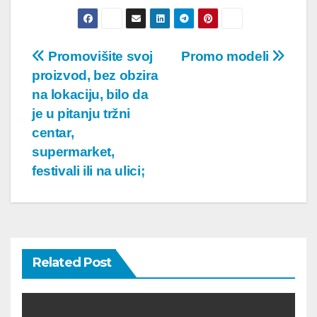
Post
Promovišite svoj
Promo modeli
proizvod, bez obzira
navigation
na lokaciju, bilo da
je u pitanju tržni
centar,
supermarket,
festivali ili na ulici;
Related Post