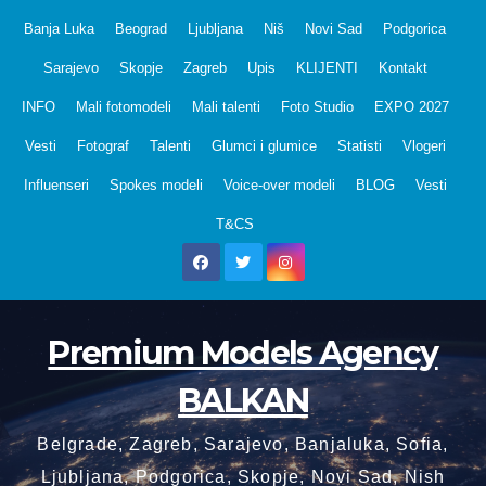
Skip
Banja Luka
Beograd
Ljubljana
Niš
Novi Sad
Podgorica
to
Sarajevo
Skopje
Zagreb
Upis
KLIJENTI
Kontakt
content
INFO
Mali fotomodeli
Mali talenti
Foto Studio
EXPO 2027
Vesti
Fotograf
Talenti
Glumci i glumice
Statisti
Vlogeri
Influenseri
Spokes modeli
Voice-over modeli
BLOG
Vesti
T&CS
Premium Models Agency
BALKAN
Belgrade, Zagreb, Sarajevo, Banjaluka, Sofia,
Ljubljana, Podgorica, Skopje, Novi Sad, Nish