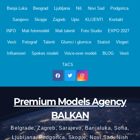
Skip
Banja Luka
Beograd
Ljubljana
Niš
Novi Sad
Podgorica
to
Sarajevo
Skopje
Zagreb
Upis
KLIJENTI
Kontakt
content
INFO
Mali fotomodeli
Mali talenti
Foto Studio
EXPO 2027
Vesti
Fotograf
Talenti
Glumci i glumice
Statisti
Vlogeri
Influenseri
Spokes modeli
Voice-over modeli
BLOG
Vesti
T&CS
Premium Models Agency
BALKAN
Belgrade, Zagreb, Sarajevo, Banjaluka, Sofia,
Ljubljana, Podgorica, Skopje, Novi Sad, Nish