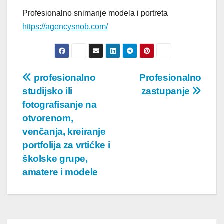
Profesionalno snimanje modela i portreta
https://agencysnob.com/
Post
profesionalno
Profesionalno
studijsko ili
zastupanje
navigation
fotografisanje na
otvorenom,
venčanja, kreiranje
portfolija za vrtićke i
školske grupe,
amatere i modele