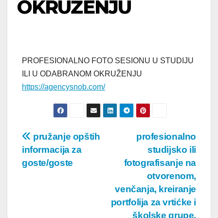
OKRUŽENJU
PROFESIONALNO FOTO SESIONU U STUDIJU
ILI U ODABRANOM OKRUŽENJU
https://agencysnob.com/
Post
pružanje opštih
profesionalno
informacija za
studijsko ili
navigation
goste/goste
fotografisanje na
otvorenom,
venčanja, kreiranje
portfolija za vrtićke i
školske grupe,