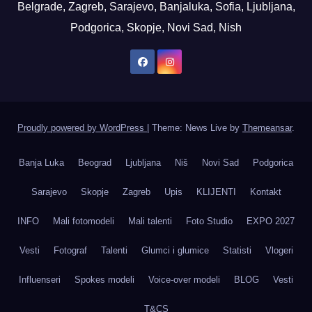
Belgrade, Zagreb, Sarajevo, Banjaluka, Sofia, Ljubljana,
Podgorica, Skopje, Novi Sad, Nish
Proudly powered by WordPress
|
Theme: News Live by
Themeansar
.
Banja Luka
Beograd
Ljubljana
Niš
Novi Sad
Podgorica
Sarajevo
Skopje
Zagreb
Upis
KLIJENTI
Kontakt
INFO
Mali fotomodeli
Mali talenti
Foto Studio
EXPO 2027
Vesti
Fotograf
Talenti
Glumci i glumice
Statisti
Vlogeri
Influenseri
Spokes modeli
Voice-over modeli
BLOG
Vesti
T&CS