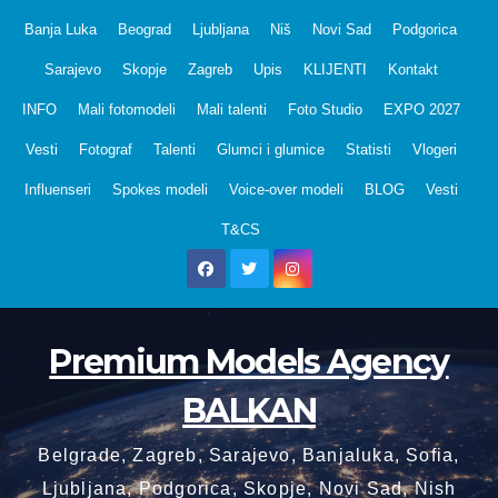
Skip
Banja Luka
Beograd
Ljubljana
Niš
Novi Sad
Podgorica
to
Sarajevo
Skopje
Zagreb
Upis
KLIJENTI
Kontakt
content
INFO
Mali fotomodeli
Mali talenti
Foto Studio
EXPO 2027
Vesti
Fotograf
Talenti
Glumci i glumice
Statisti
Vlogeri
Influenseri
Spokes modeli
Voice-over modeli
BLOG
Vesti
T&CS
Premium Models Agency
BALKAN
Belgrade, Zagreb, Sarajevo, Banjaluka, Sofia,
Ljubljana, Podgorica, Skopje, Novi Sad, Nish