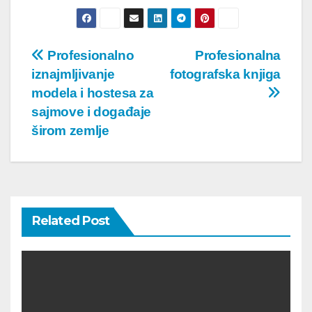
Post
Profesionalno
Profesionalna
iznajmljivanje
fotografska knjiga
navigation
modela i hostesa za
sajmove i događaje
širom zemlje
Related Post