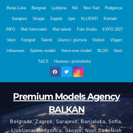
Skip
Banja Luka
Beograd
Ljubljana
Niš
Novi Sad
Podgorica
to
Sarajevo
Skopje
Zagreb
Upis
KLIJENTI
Kontakt
content
INFO
Mali fotomodeli
Mali talenti
Foto Studio
EXPO 2027
Vesti
Fotograf
Talenti
Glumci i glumice
Statisti
Vlogeri
Influenseri
Spokes modeli
Voice-over modeli
BLOG
Vesti
T&CS
Hostese i promoterke
Premium Models Agency
BALKAN
Belgrade, Zagreb, Sarajevo, Banjaluka, Sofia,
Ljubljana, Podgorica, Skopje, Novi Sad, Nish