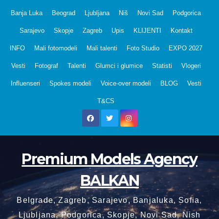
Skip
Banja Luka
Beograd
Ljubljana
Niš
Novi Sad
Podgorica
to
Sarajevo
Skopje
Zagreb
Upis
KLIJENTI
Kontakt
content
INFO
Mali fotomodeli
Mali talenti
Foto Studio
EXPO 2027
Vesti
Fotograf
Talenti
Glumci i glumice
Statisti
Vlogeri
Influenseri
Spokes modeli
Voice-over modeli
BLOG
Vesti
T&CS
Premium Models Agency
BALKAN
Belgrade, Zagreb, Sarajevo, Banjaluka, Sofia,
Ljubljana, Podgorica, Skopje, Novi Sad, Nish