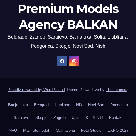
Premium Models
Agency BALKAN
Belgrade, Zagreb, Sarajevo, Banjaluka, Sofia, Ljubljana,
Podgorica, Skopje, Novi Sad, Nish
Proudly powered by WordPress
|
Theme: News Live by
Themeansar
.
Banja Luka
Beograd
Ljubljana
Niš
Novi Sad
Podgorica
Sarajevo
Skopje
Zagreb
Upis
KLIJENTI
Kontakt
INFO
Mali fotomodeli
Mali talenti
Foto Studio
EXPO 2027