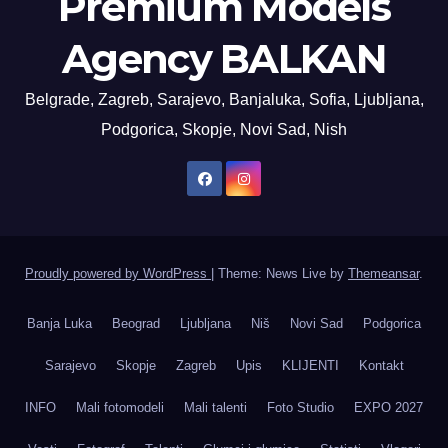
Premium Models
Agency BALKAN
Belgrade, Zagreb, Sarajevo, Banjaluka, Sofia, Ljubljana,
Podgorica, Skopje, Novi Sad, Nish
Proudly powered by WordPress
|
Theme: News Live by
Themeansar
.
Banja Luka
Beograd
Ljubljana
Niš
Novi Sad
Podgorica
Sarajevo
Skopje
Zagreb
Upis
KLIJENTI
Kontakt
INFO
Mali fotomodeli
Mali talenti
Foto Studio
EXPO 2027