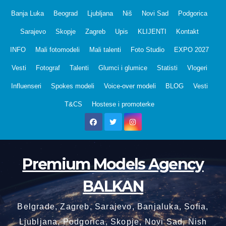
Skip
Banja Luka
Beograd
Ljubljana
Niš
Novi Sad
Podgorica
to
Sarajevo
Skopje
Zagreb
Upis
KLIJENTI
Kontakt
content
INFO
Mali fotomodeli
Mali talenti
Foto Studio
EXPO 2027
Vesti
Fotograf
Talenti
Glumci i glumice
Statisti
Vlogeri
Influenseri
Spokes modeli
Voice-over modeli
BLOG
Vesti
T&CS
Hostese i promoterke
Premium Models Agency
BALKAN
Belgrade, Zagreb, Sarajevo, Banjaluka, Sofia,
Ljubljana, Podgorica, Skopje, Novi Sad, Nish