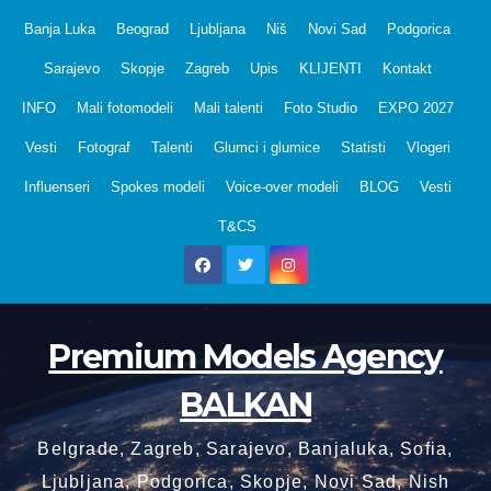
Skip
Banja Luka
Beograd
Ljubljana
Niš
Novi Sad
Podgorica
to
Sarajevo
Skopje
Zagreb
Upis
KLIJENTI
Kontakt
content
INFO
Mali fotomodeli
Mali talenti
Foto Studio
EXPO 2027
Vesti
Fotograf
Talenti
Glumci i glumice
Statisti
Vlogeri
Influenseri
Spokes modeli
Voice-over modeli
BLOG
Vesti
T&CS
Premium Models Agency
BALKAN
Belgrade, Zagreb, Sarajevo, Banjaluka, Sofia,
Ljubljana, Podgorica, Skopje, Novi Sad, Nish