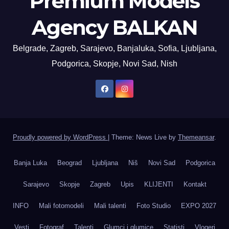
Premium Models
Agency BALKAN
Belgrade, Zagreb, Sarajevo, Banjaluka, Sofia, Ljubljana,
Podgorica, Skopje, Novi Sad, Nish
Proudly powered by WordPress
|
Theme: News Live by
Themeansar
.
Banja Luka
Beograd
Ljubljana
Niš
Novi Sad
Podgorica
Sarajevo
Skopje
Zagreb
Upis
KLIJENTI
Kontakt
INFO
Mali fotomodeli
Mali talenti
Foto Studio
EXPO 2027
Vesti
Fotograf
Talenti
Glumci i glumice
Statisti
Vlogeri