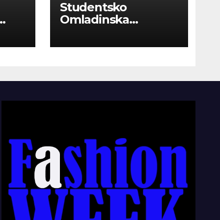
Studentsko
Omladinska
Zadruga “Najbolje
Kompanije“