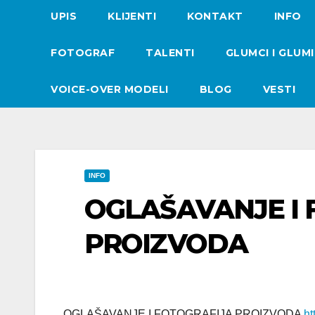
UPIS
KLIJENTI
KONTAKT
INFO
FOTOGRAF
TALENTI
GLUMCI I GLUM
VOICE-OVER MODELI
BLOG
VESTI
INFO
OGLAŠAVANJE I 
PROIZVODA
OGLAŠAVANJE I FOTOGRAFIJA PROIZVODA
ht