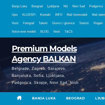
Skip
Banja Luka
Beograd
Ljubljana
Niš
Novi Sad
Podgorica
to
Upis
KLIJENTI
Kontakt
INFO
Mali fotomodeli
Mali talen
content
Vesti
Fotograf
Talenti
Glumci i glumice
Statisti
Vlogeri
Voice-over modeli
BLOG
Vesti
T&CS
Premium Models
Agency BALKAN
Belgrade, Zagreb, Sarajevo,
Banjaluka, Sofia, Ljubljana,
Podgorica, Skopje, Novi Sad, Nish
BANJA LUKA
BEOGRAD
LJUB