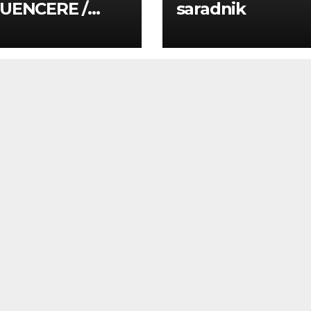
LUENCERE /
saradnik
LUENSERE /
CAJNE OSOBE