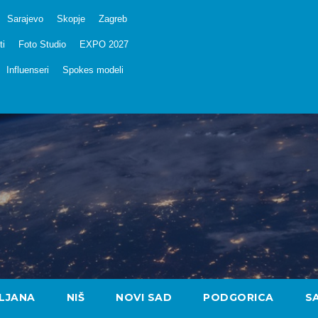
Sarajevo
Skopje
Zagreb
ti
Foto Studio
EXPO 2027
Influenseri
Spokes modeli
LJANA
NIŠ
NOVI SAD
PODGORICA
S