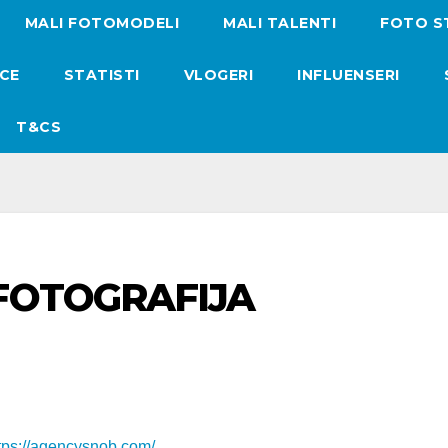
MALI FOTOMODELI
MALI TALENTI
FOTO S
ICE
STATISTI
VLOGERI
INFLUENSERI
T&CS
FOTOGRAFIJA
tps://agencysnob.com/