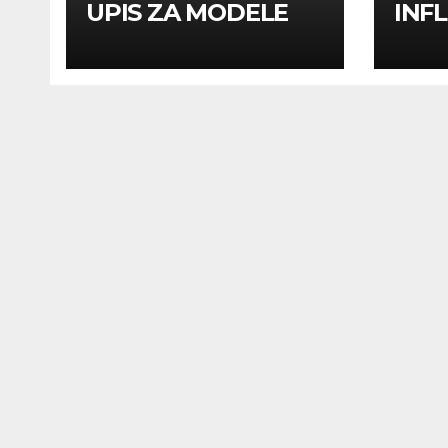
UPIS ZA MODELE
INF
INF
UTI