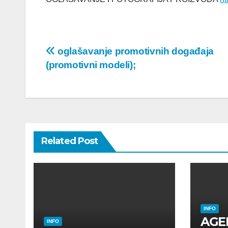
Post
oglašavanje promotivnih događaja
(promotivni modeli);
navigation
Related Post
INFO
AGE
INFO