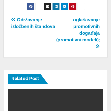
Post
Održavanje
oglašavanje
izložbenih štandova
promotivnih
navigation
događaja
(promotivni modeli);
Related Post