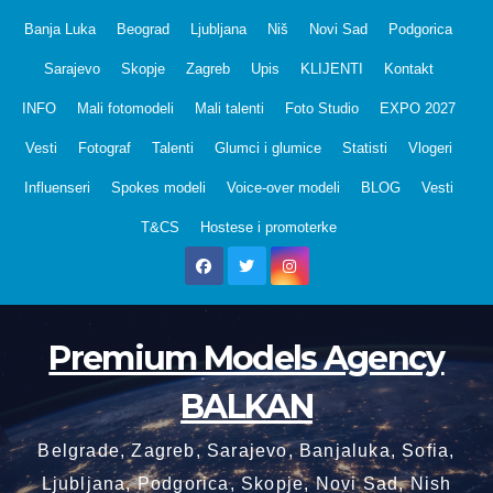
Skip
Banja Luka
Beograd
Ljubljana
Niš
Novi Sad
Podgorica
to
Sarajevo
Skopje
Zagreb
Upis
KLIJENTI
Kontakt
content
INFO
Mali fotomodeli
Mali talenti
Foto Studio
EXPO 2027
Vesti
Fotograf
Talenti
Glumci i glumice
Statisti
Vlogeri
Influenseri
Spokes modeli
Voice-over modeli
BLOG
Vesti
T&CS
Hostese i promoterke
Premium Models Agency
BALKAN
Belgrade, Zagreb, Sarajevo, Banjaluka, Sofia,
Ljubljana, Podgorica, Skopje, Novi Sad, Nish