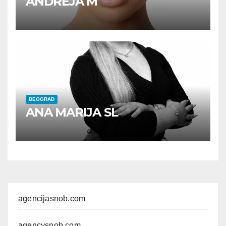
ANDREJA M
BEOGRAD
ANA MARIJA SL
agencijasnob.com
agencysnob.com