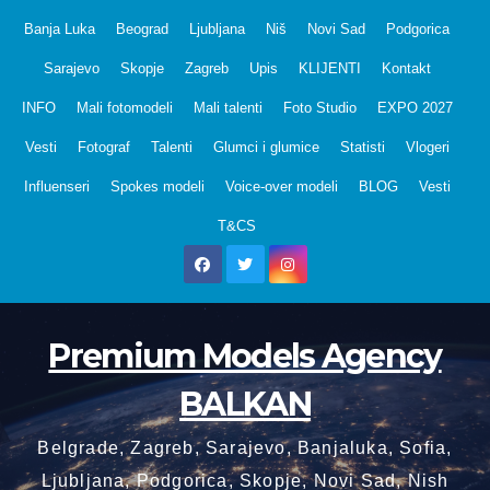
Skip
Banja Luka
Beograd
Ljubljana
Niš
Novi Sad
Podgorica
to
Sarajevo
Skopje
Zagreb
Upis
KLIJENTI
Kontakt
content
INFO
Mali fotomodeli
Mali talenti
Foto Studio
EXPO 2027
Vesti
Fotograf
Talenti
Glumci i glumice
Statisti
Vlogeri
Influenseri
Spokes modeli
Voice-over modeli
BLOG
Vesti
T&CS
Premium Models Agency
BALKAN
Belgrade, Zagreb, Sarajevo, Banjaluka, Sofia,
Ljubljana, Podgorica, Skopje, Novi Sad, Nish