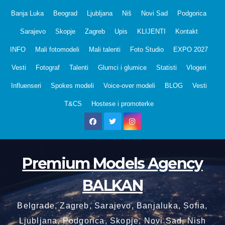
Skip
Banja Luka
Beograd
Ljubljana
Niš
Novi Sad
Podgorica
to
Sarajevo
Skopje
Zagreb
Upis
KLIJENTI
Kontakt
content
INFO
Mali fotomodeli
Mali talenti
Foto Studio
EXPO 2027
Vesti
Fotograf
Talenti
Glumci i glumice
Statisti
Vlogeri
Influenseri
Spokes modeli
Voice-over modeli
BLOG
Vesti
T&CS
Hostese i promoterke
Premium Models Agency
BALKAN
Belgrade, Zagreb, Sarajevo, Banjaluka, Sofia,
Ljubljana, Podgorica, Skopje, Novi Sad, Nish