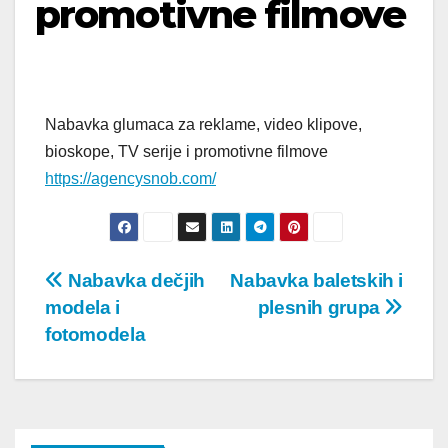
promotivne filmove
Nabavka glumaca za reklame, video klipove,
bioskope, TV serije i promotivne filmove
https://agencysnob.com/
Post
Nabavka dečjih
Nabavka baletskih i
modela i
plesnih grupa
navigation
fotomodela