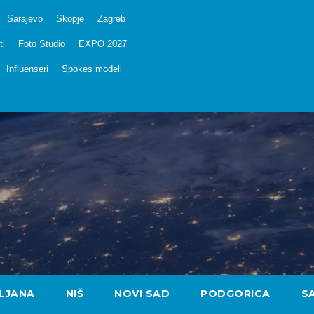
Sarajevo
Skopje
Zagreb
ti
Foto Studio
EXPO 2027
Influenseri
Spokes modeli
LJANA
NIŠ
NOVI SAD
PODGORICA
S