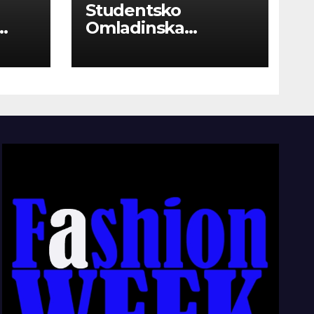
Studentsko
Omladinska
Zadruga “Najbolje
Kompanije“