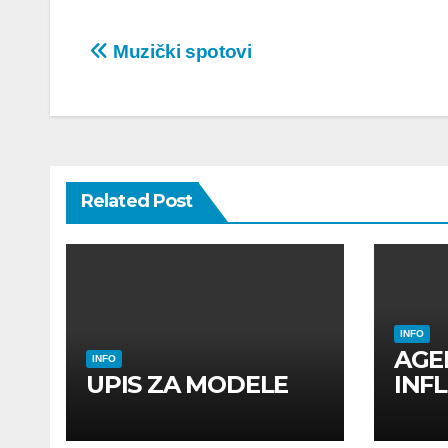
Post
Muzički spotovi
navigation
Related Post
INFO
AGE
INFO
UPIS ZA MODELE
INF
INF
UTI