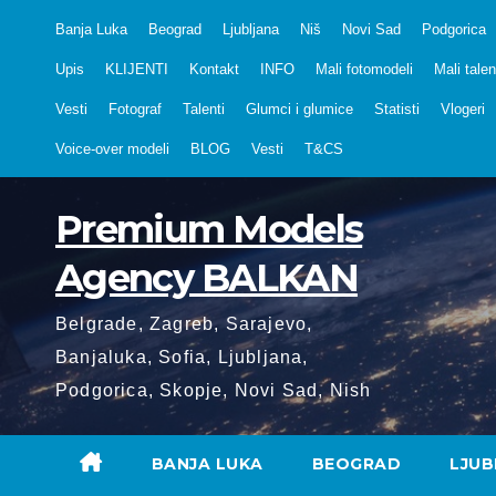
Skip
Banja Luka
Beograd
Ljubljana
Niš
Novi Sad
Podgorica
to
Upis
KLIJENTI
Kontakt
INFO
Mali fotomodeli
Mali talen
content
Vesti
Fotograf
Talenti
Glumci i glumice
Statisti
Vlogeri
Voice-over modeli
BLOG
Vesti
T&CS
Premium Models
Agency BALKAN
Belgrade, Zagreb, Sarajevo,
Banjaluka, Sofia, Ljubljana,
Podgorica, Skopje, Novi Sad, Nish
BANJA LUKA
BEOGRAD
LJUB