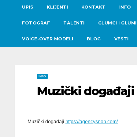
UPIS
KLIJENTI
KONTAKT
INFO
FOTOGRAF
TALENTI
GLUMCI I GLUM
VOICE-OVER MODELI
BLOG
VESTI
INFO
Muzički događaji
Muzički događaji
https://agencysnob.com/