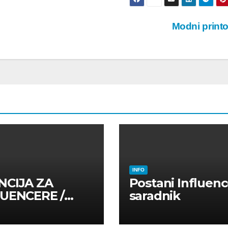
Modni print
INFO
NCIJA ZA
Postani Influenc
LUENCERE /
saradnik
LUENSERE /
CAJNE OSOBE