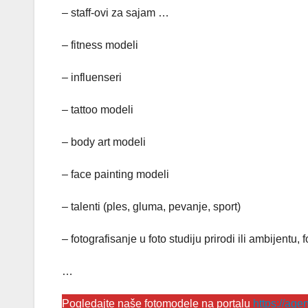
– staff-ovi za sajam …
– fitness modeli
– influenseri
– tattoo modeli
– body art modeli
– face painting modeli
– talenti (ples, gluma, pevanje, sport)
– fotografisanje u foto studiju prirodi ili ambijentu,
…
Pogledajte naše fotomodele na portalu
https://ag