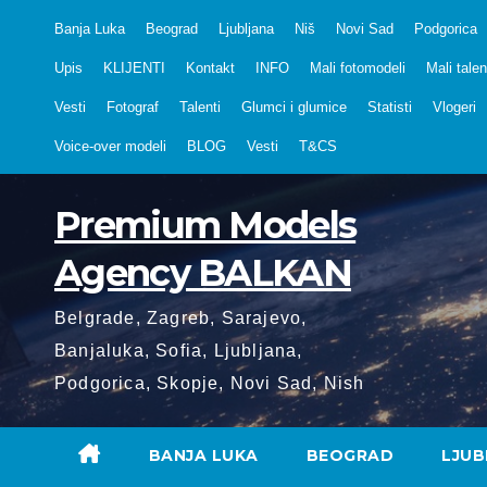
Skip
Banja Luka
Beograd
Ljubljana
Niš
Novi Sad
Podgorica
to
Upis
KLIJENTI
Kontakt
INFO
Mali fotomodeli
Mali talen
content
Vesti
Fotograf
Talenti
Glumci i glumice
Statisti
Vlogeri
Voice-over modeli
BLOG
Vesti
T&CS
Premium Models
Agency BALKAN
Belgrade, Zagreb, Sarajevo,
Banjaluka, Sofia, Ljubljana,
Podgorica, Skopje, Novi Sad, Nish
BANJA LUKA
BEOGRAD
LJUB