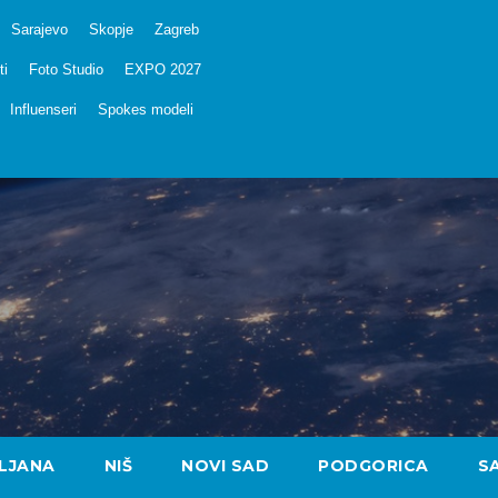
Sarajevo
Skopje
Zagreb
ti
Foto Studio
EXPO 2027
Influenseri
Spokes modeli
LJANA
NIŠ
NOVI SAD
PODGORICA
S