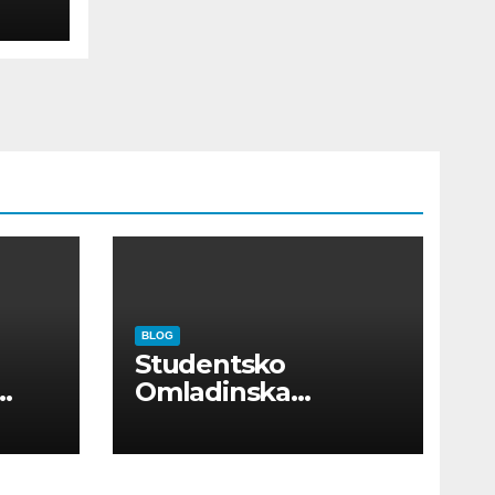
BLOG
Studentsko
Omladinska
Zadruga “Najbolje
Kompanije“