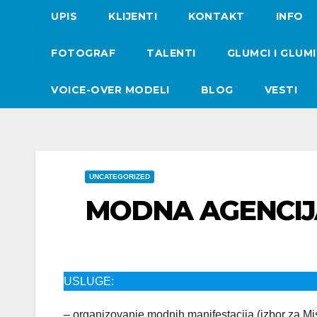
UPIS
KLIJENTI
KONTAKT
INFO
FOTOGRAF
TALENTI
GLUMCI I GLUM
VOICE-OVER MODELI
BLOG
VESTI
UNCATEGORIZED
MODNA AGENCIJ
USLUGE:
– organizovanje modnih manifestacija (izbor za Mi