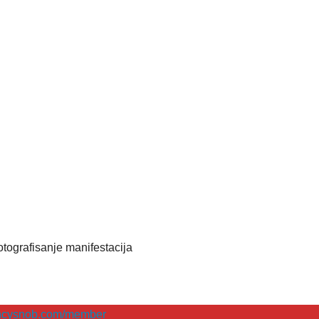
 fotografisanje manifestacija
encysnob.com/member