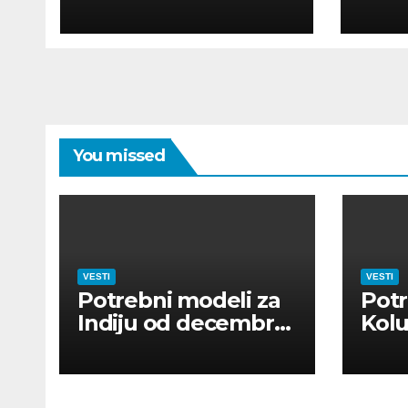
POUR MODÈLES
MOD
You missed
VESTI
VESTI
Potrebni modeli za
Potr
Indiju od decembra
Kolu
2026
dan