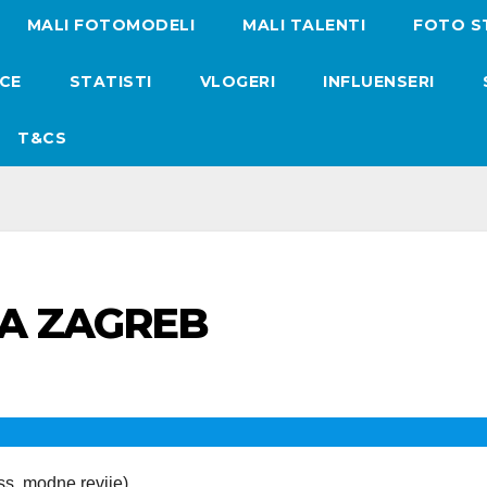
MALI FOTOMODELI
MALI TALENTI
FOTO S
ICE
STATISTI
VLOGERI
INFLUENSERI
T&CS
A ZAGREB
ss, modne revije) …