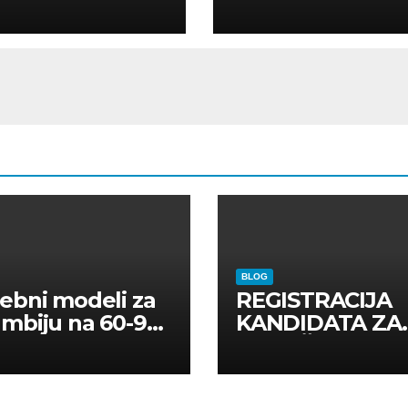
ELLI
AR
BLOG
ebni modeli za
REGISTRACIJA
mbiju na 60-90
KANDIDATA ZA
a
ANGAŽMAN NA
INOSTRANIM
PAVILJONIMA