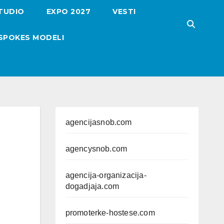
TUDIO
EXPO 2027
VESTI
SPOKES MODELI
agencijasnob.com
agencysnob.com
agencija-organizacija-
dogadjaja.com
promoterke-hostese.com