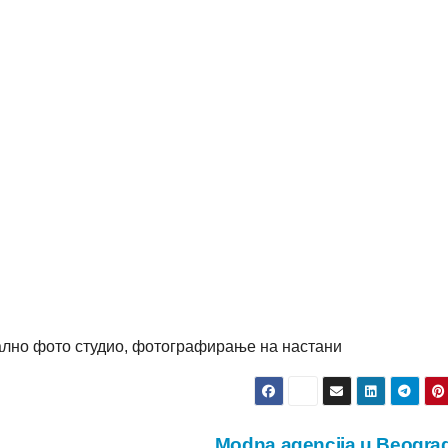
лно фото студио, фотографирање на настани
Modna agencija u Beogr