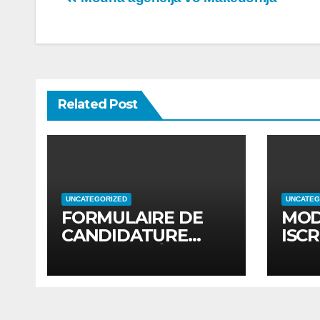
Post
navigation
Related Post
UNCATEGORIZED
UNCATEG
FORMULAIRE DE
MOD
CANDIDATURE
ISCR
POUR MODÈLES
MOD