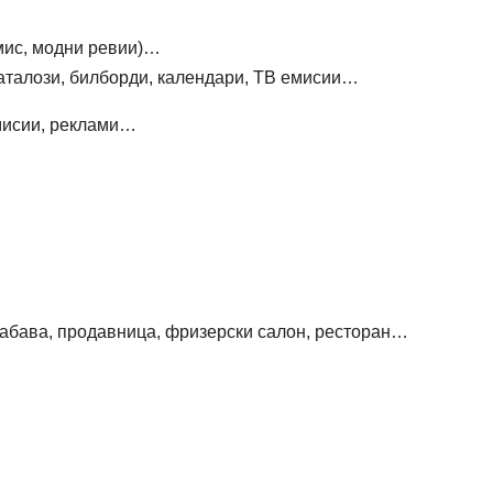
 мис, модни ревии)…
каталози, билборди, календари, ТВ емисии…
емисии, реклами…
, забава, продавница, фризерски салон, ресторан…