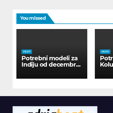
You missed
VESTI
VESTI
Potrebni modeli za
Potr
Indiju od decembra
Kolu
2026
dan