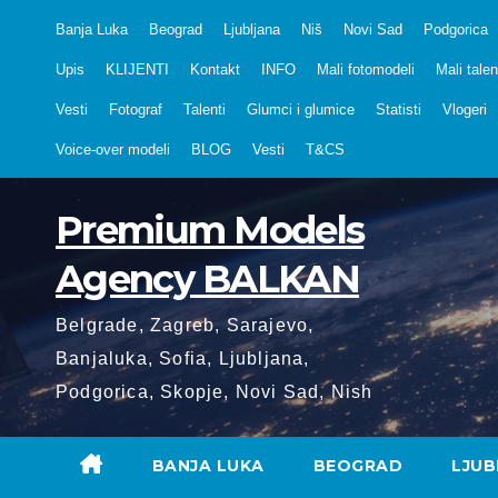
Skip
Banja Luka
Beograd
Ljubljana
Niš
Novi Sad
Podgorica
to
Upis
KLIJENTI
Kontakt
INFO
Mali fotomodeli
Mali talen
content
Vesti
Fotograf
Talenti
Glumci i glumice
Statisti
Vlogeri
Voice-over modeli
BLOG
Vesti
T&CS
Premium Models
Agency BALKAN
Belgrade, Zagreb, Sarajevo,
Banjaluka, Sofia, Ljubljana,
Podgorica, Skopje, Novi Sad, Nish
BANJA LUKA
BEOGRAD
LJUB