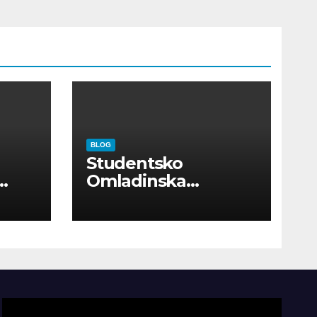
BLOG
Studentsko
Omladinska
Zadruga “Najbolje
Kompanije“