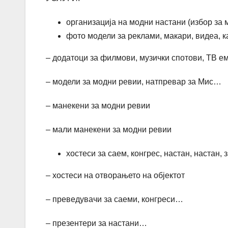
организација на модни настани (избор за
фото модели за реклами, макари, видеа, 
– додатоци за филмови, музички спотови, ТВ 
– модели за модни ревии, натпревар за Мис…
– манекени за модни ревии
– мали манекени за модни ревии
хостеси за саем, конгрес, настан, настан
– хостеси на отворањето на објектот
– преведувачи за саеми, конгреси…
– презентери за настани…