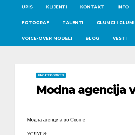
UPIS
KLIJENTI
KONTAKT
INFO
FOTOGRAF
TALENTI
GLUMCI I GLUM
VOICE-OVER MODELI
BLOG
VESTI
UNCATEGORIZED
Modna agencija v
Модна агенција во Скопје
УСЛУГИ: