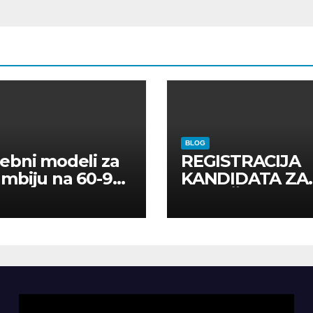
BLOG
ebni modeli za
REGISTRACIJA
mbiju na 60-90
KANDIDATA ZA
a
ANGAŽMAN NA
INOSTRANIM
PAVILJONIMA