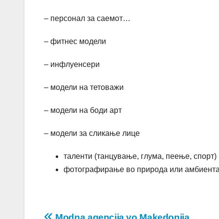
– персонал за саемот…
– фитнес модели
– инфлуенсери
– модели на тетоважи
– модели на боди арт
– модели за сликање лице
таленти (танцување, глума, пеење, спорт)
фотографирање во природа или амбиента
Modna agencija vo Makedonija