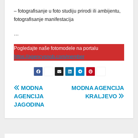
– fotografisanje u foto studiju prirodi ili ambijentu,
fotografisanje manifestacija
…
Pogledajte naše fotomodele na portalu
https://agencysnob.com/member
Post
MODNA
MODNA AGENCIJA
AGENCIJA
KRALJEVO
navigation
JAGODINA