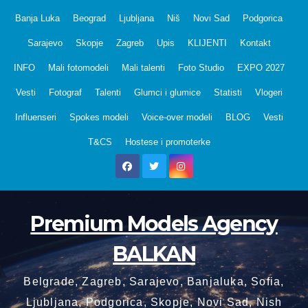
Skip
Banja Luka
Beograd
Ljubljana
Niš
Novi Sad
Podgorica
to
Sarajevo
Skopje
Zagreb
Upis
KLIJENTI
Kontakt
content
INFO
Mali fotomodeli
Mali talenti
Foto Studio
EXPO 2027
Vesti
Fotograf
Talenti
Glumci i glumice
Statisti
Vlogeri
Influenseri
Spokes modeli
Voice-over modeli
BLOG
Vesti
T&CS
Hostese i promoterke
Premium Models Agency
BALKAN
Belgrade, Zagreb, Sarajevo, Banjaluka, Sofia,
Ljubljana, Podgorica, Skopje, Novi Sad, Nish