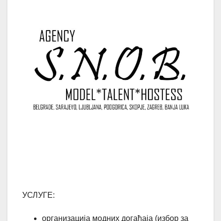
УСЛУГЕ:
организација модних догађаја (избор за