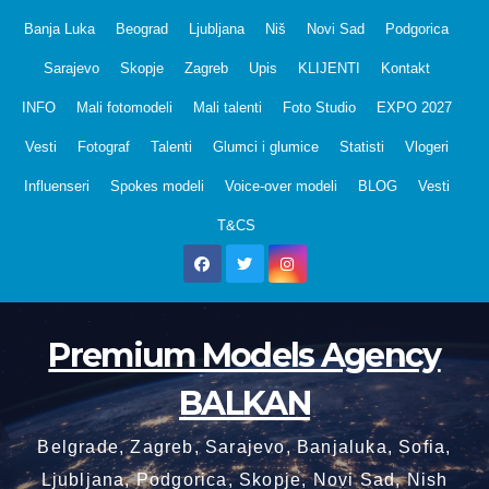
Skip
Banja Luka
Beograd
Ljubljana
Niš
Novi Sad
Podgorica
to
Sarajevo
Skopje
Zagreb
Upis
KLIJENTI
Kontakt
content
INFO
Mali fotomodeli
Mali talenti
Foto Studio
EXPO 2027
Vesti
Fotograf
Talenti
Glumci i glumice
Statisti
Vlogeri
Influenseri
Spokes modeli
Voice-over modeli
BLOG
Vesti
T&CS
Premium Models Agency
BALKAN
Belgrade, Zagreb, Sarajevo, Banjaluka, Sofia,
Ljubljana, Podgorica, Skopje, Novi Sad, Nish