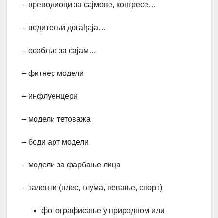
– преводиоци за сајмове, конгресе…
– водитељи догађаја…
– особље за сајам…
– фитнес модели
– инфлуенцери
– модели тетоважа
– боди арт модели
– модели за фарбање лица
– таленти (плес, глума, певање, спорт)
фотографисање у природном или