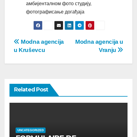
амбијенталном фото студију,
фотографисање догађаја
Post
Modna agencija
Modna agencija u
u Kruševcu
Vranju
navigation
Related Post
UNCATEGORIZED