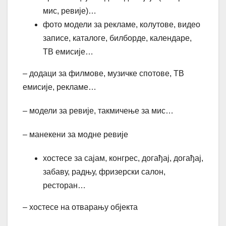
мис, ревије)…
фото модели за рекламе, колутове, видео
записе, каталоге, билборде, календаре,
ТВ емисије…
– додаци за филмове, музичке спотове, ТВ
емисије, рекламе…
– модели за ревије, такмичење за мис…
– манекени за модне ревије
хостесе за сајам, конгрес, догађај, догађај,
забаву, радњу, фризерски салон,
ресторан…
– хостесе на отварању објекта