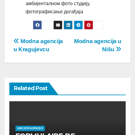
амбијенталном фото студију,
фотографисање догађаја
Post
Modna agencija
Modna agencija u
u Kragujevcu
Nišu
navigation
Related Post
UNCATEGORIZED