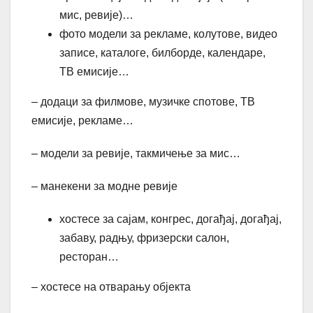
мис, ревије)…
фото модели за рекламе, колутове, видео
записе, каталоге, билборде, календаре,
ТВ емисије…
– додаци за филмове, музичке спотове, ТВ
емисије, рекламе…
– модели за ревије, такмичење за мис…
– манекени за модне ревије
хостесе за сајам, конгрес, догађај, догађај,
забаву, радњу, фризерски салон,
ресторан…
– хостесе на отварању објекта