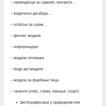
– преводиоци за сајмове, конгресе…
– водитељи догађаја…
– особље за сајам…
– фитнес модели
– инфлуенцери
– модели тетоважа
– боди арт модели
– модели за фарбање лица
– таленти (плес, глума, певање, спорт)
фотографисање у природном или