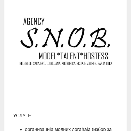
УСЛУГЕ:
организација модних догађаја (избор за