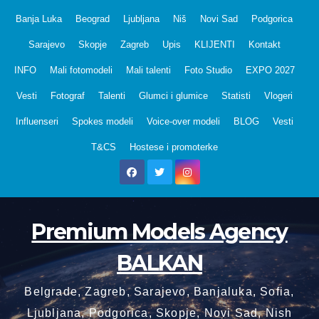
Skip
Banja Luka
Beograd
Ljubljana
Niš
Novi Sad
Podgorica
to
Sarajevo
Skopje
Zagreb
Upis
KLIJENTI
Kontakt
content
INFO
Mali fotomodeli
Mali talenti
Foto Studio
EXPO 2027
Vesti
Fotograf
Talenti
Glumci i glumice
Statisti
Vlogeri
Influenseri
Spokes modeli
Voice-over modeli
BLOG
Vesti
T&CS
Hostese i promoterke
Premium Models Agency
BALKAN
Belgrade, Zagreb, Sarajevo, Banjaluka, Sofia,
Ljubljana, Podgorica, Skopje, Novi Sad, Nish