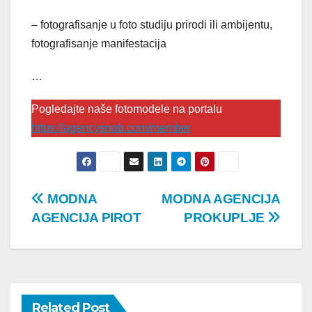
– fotografisanje u foto studiju prirodi ili ambijentu,
fotografisanje manifestacija
…
Pogledajte naše fotomodele na portalu
https://agencysnob.com/member
Post
MODNA
MODNA AGENCIJA
AGENCIJA PIROT
PROKUPLJE
navigation
Related Post