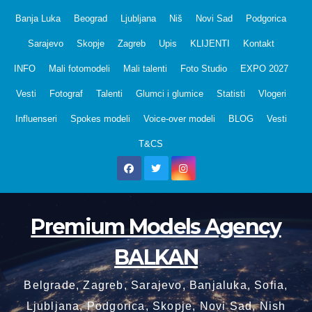
Skip
Banja Luka
Beograd
Ljubljana
Niš
Novi Sad
Podgorica
to
Sarajevo
Skopje
Zagreb
Upis
KLIJENTI
Kontakt
content
INFO
Mali fotomodeli
Mali talenti
Foto Studio
EXPO 2027
Vesti
Fotograf
Talenti
Glumci i glumice
Statisti
Vlogeri
Influenseri
Spokes modeli
Voice-over modeli
BLOG
Vesti
T&CS
Premium Models Agency
BALKAN
Belgrade, Zagreb, Sarajevo, Banjaluka, Sofia,
Ljubljana, Podgorica, Skopje, Novi Sad, Nish