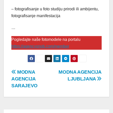
– fotografisanje u foto studiju prirodi ili ambijentu,
fotografisanje manifestacija
…
Pogledajte naše fotomodele na portalu
https://agencysnob.com/member
Post
MODNA
MODNA AGENCIJA
AGENCIJA
LJUBLJANA
navigation
SARAJEVO