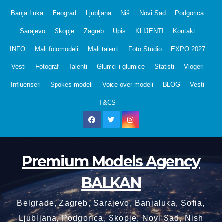
Skip
Banja Luka
Beograd
Ljubljana
Niš
Novi Sad
Podgorica
to
Sarajevo
Skopje
Zagreb
Upis
KLIJENTI
Kontakt
content
INFO
Mali fotomodeli
Mali talenti
Foto Studio
EXPO 2027
Vesti
Fotograf
Talenti
Glumci i glumice
Statisti
Vlogeri
Influenseri
Spokes modeli
Voice-over modeli
BLOG
Vesti
T&CS
Premium Models Agency
BALKAN
Belgrade, Zagreb, Sarajevo, Banjaluka, Sofia,
Ljubljana, Podgorica, Skopje, Novi Sad, Nish