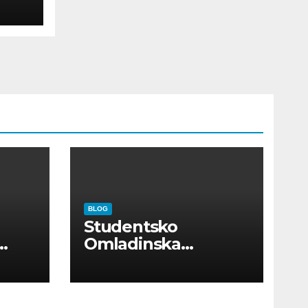
BLOG
Studentsko
Omladinska
Zadruga “Najbolje
Kompanije“