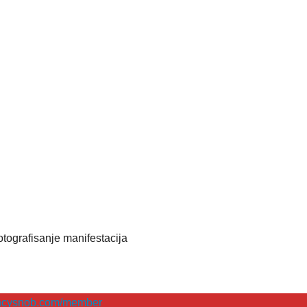
 fotografisanje manifestacija
encysnob.com/member