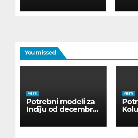
POUR MODÈLES
MOD
You missed
VESTI
VESTI
Potrebni modeli za
Potr
Indiju od decembra
Kolu
2026
dan