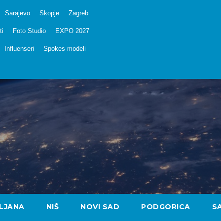
Sarajevo
Skopje
Zagreb
ti
Foto Studio
EXPO 2027
Influenseri
Spokes modeli
LJANA
NIŠ
NOVI SAD
PODGORICA
S