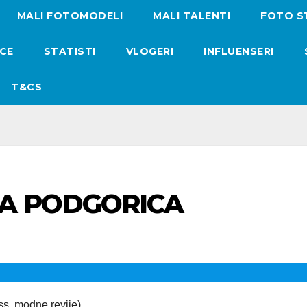
MALI FOTOMODELI
MALI TALENTI
FOTO S
ICE
STATISTI
VLOGERI
INFLUENSERI
T&CS
A PODGORICA
ss, modne revije) …