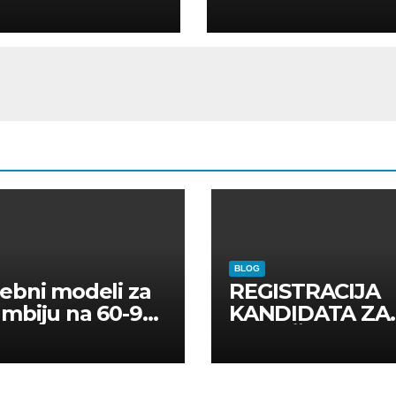
ELLI
AR
BLOG
ebni modeli za
REGISTRACIJA
mbiju na 60-90
KANDIDATA ZA
a
ANGAŽMAN NA
INOSTRANIM
PAVILJONIMA