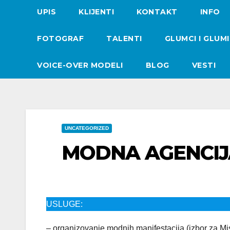
UPIS
KLIJENTI
KONTAKT
INFO
FOTOGRAF
TALENTI
GLUMCI I GLUM
VOICE-OVER MODELI
BLOG
VESTI
UNCATEGORIZED
MODNA AGENCIJ
USLUGE:
– organizovanje modnih manifestacija (izbor za Mi