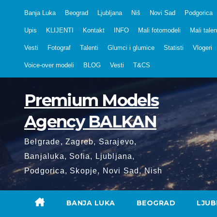
Skip
Banja Luka
Beograd
Ljubljana
Niš
Novi Sad
Podgorica
to
Upis
KLIJENTI
Kontakt
INFO
Mali fotomodeli
Mali talen
content
Vesti
Fotograf
Talenti
Glumci i glumice
Statisti
Vlogeri
Voice-over modeli
BLOG
Vesti
T&CS
Premium Models
Agency BALKAN
Belgrade, Zagreb, Sarajevo,
Banjaluka, Sofia, Ljubljana,
Podgorica, Skopje, Novi Sad, Nish
BANJA LUKA
BEOGRAD
LJUB