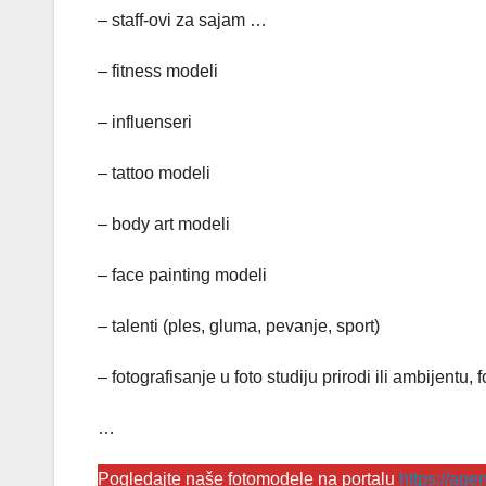
– staff-ovi za sajam …
– fitness modeli
– influenseri
– tattoo modeli
– body art modeli
– face painting modeli
– talenti (ples, gluma, pevanje, sport)
– fotografisanje u foto studiju prirodi ili ambijentu,
…
Pogledajte naše fotomodele na portalu
https://ag