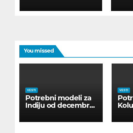
POUR MODÈLES
MOD
You missed
VESTI
VESTI
Potrebni modeli za
Potr
Indiju od decembra
Kolu
2026
dan