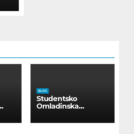
BLOG
Studentsko
Omladinska
Zadruga “Najbolje
Kompanije“