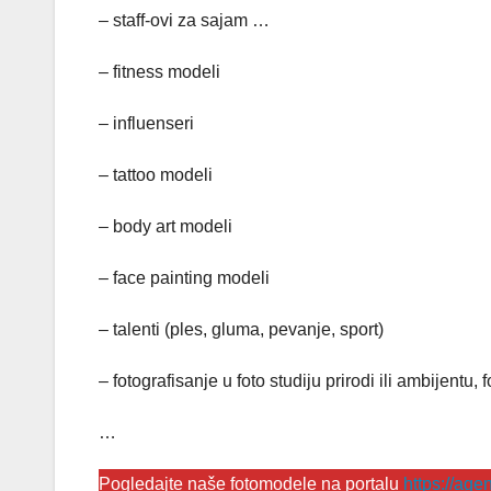
– staff-ovi za sajam …
– fitness modeli
– influenseri
– tattoo modeli
– body art modeli
– face painting modeli
– talenti (ples, gluma, pevanje, sport)
– fotografisanje u foto studiju prirodi ili ambijentu,
…
Pogledajte naše fotomodele na portalu
https://ag