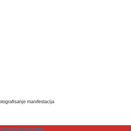
 fotografisanje manifestacija
encysnob.com/member