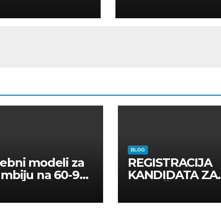
ELLI
AR
BLOG
ebni modeli za
REGISTRACIJA
mbiju na 60-90
KANDIDATA ZA
a
ANGAŽMAN NA
INOSTRANIM
PAVILJONIMA