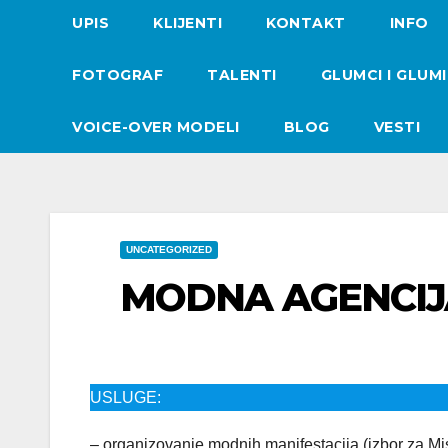
UPIS
KLIJENTI
KONTAKT
INFO
FOTOGRAF
TALENTI
GLUMCI I GLUM
VOICE-OVER MODELI
BLOG
VESTI
UNCATEGORIZED
MODNA AGENCIJ
USLUGE:
– organizovanje modnih manifestacija (izbor za Mi