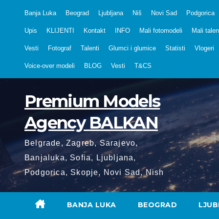
Skip
Banja Luka
Beograd
Ljubljana
Niš
Novi Sad
Podgorica
to
Upis
KLIJENTI
Kontakt
INFO
Mali fotomodeli
Mali talen
content
Vesti
Fotograf
Talenti
Glumci i glumice
Statisti
Vlogeri
Voice-over modeli
BLOG
Vesti
T&CS
Premium Models
Agency BALKAN
Belgrade, Zagreb, Sarajevo,
Banjaluka, Sofia, Ljubljana,
Podgorica, Skopje, Novi Sad, Nish
BANJA LUKA
BEOGRAD
LJUB