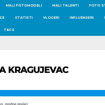
MALI FOTOMODELI
MALI TALENTI
FOTO S
ICE
STATISTI
VLOGERI
INFLUENSERI
T&CS
A KRAGUJEVAC
ss, modne revije) …