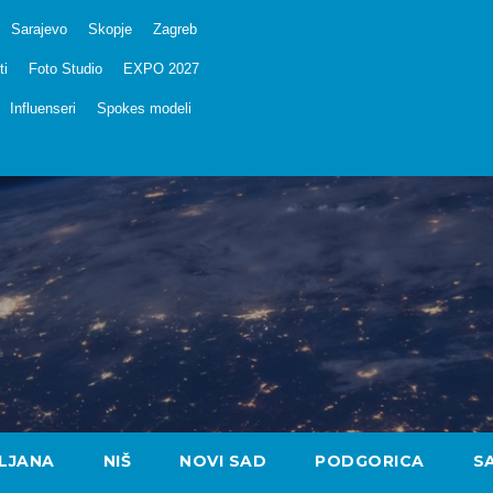
Sarajevo
Skopje
Zagreb
ti
Foto Studio
EXPO 2027
Influenseri
Spokes modeli
LJANA
NIŠ
NOVI SAD
PODGORICA
S