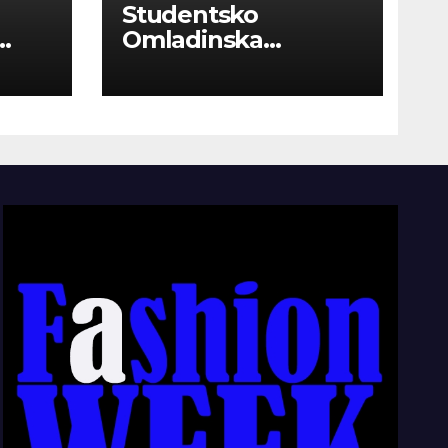
Studentsko
Omladinska
Zadruga “Najbolje
Kompanije“