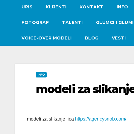
UPIS
KLIJENTI
KONTAKT
INFO
FOTOGRAF
TALENTI
GLUMCI I GLUM
VOICE-OVER MODELI
BLOG
VESTI
INFO
modeli za slikanje
modeli za slikanje lica
https://agencysnob.com/