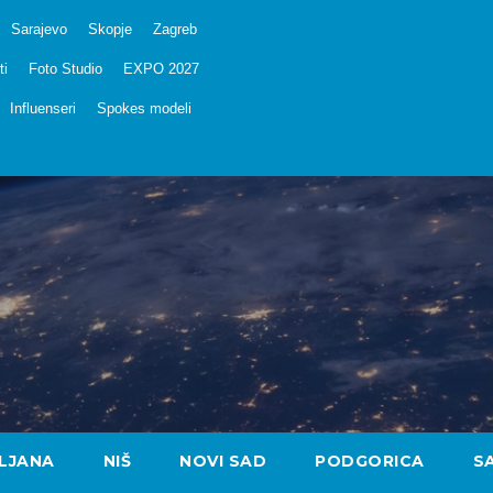
Sarajevo
Skopje
Zagreb
ti
Foto Studio
EXPO 2027
Influenseri
Spokes modeli
LJANA
NIŠ
NOVI SAD
PODGORICA
S