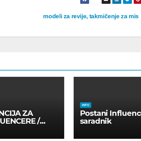
modeli za revije, takmičenje za mi
INFO
NCIJA ZA
Postani Influenc
LUENCERE /
saradnik
LUENSERE /
CAJNE OSOBE