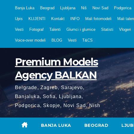
Skip
Banja Luka
Beograd
Ljubljana
Niš
Novi Sad
Podgorica
to
Upis
KLIJENTI
Kontakt
INFO
Mali fotomodeli
Mali talen
content
Vesti
Fotograf
Talenti
Glumci i glumice
Statisti
Vlogeri
Voice-over modeli
BLOG
Vesti
T&CS
Premium Models
Agency BALKAN
Belgrade, Zagreb, Sarajevo,
Banjaluka, Sofia, Ljubljana,
Podgorica, Skopje, Novi Sad, Nish
BANJA LUKA
BEOGRAD
LJUB