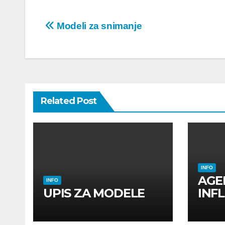
Post
Modeli za snimanje
navigation
Related Post
INFO
AGE
INFO
UPIS ZA MODELE
INF
INF
UTI