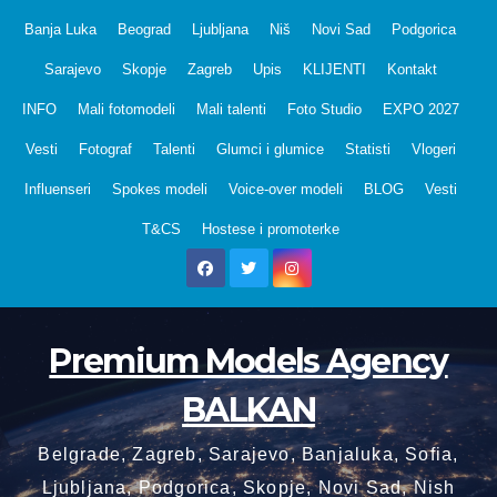
Skip
Banja Luka
Beograd
Ljubljana
Niš
Novi Sad
Podgorica
to
Sarajevo
Skopje
Zagreb
Upis
KLIJENTI
Kontakt
content
INFO
Mali fotomodeli
Mali talenti
Foto Studio
EXPO 2027
Vesti
Fotograf
Talenti
Glumci i glumice
Statisti
Vlogeri
Influenseri
Spokes modeli
Voice-over modeli
BLOG
Vesti
T&CS
Hostese i promoterke
Premium Models Agency
BALKAN
Belgrade, Zagreb, Sarajevo, Banjaluka, Sofia,
Ljubljana, Podgorica, Skopje, Novi Sad, Nish