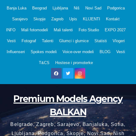
Skip
Banja Luka
Beograd
Ljubljana
Niš
Novi Sad
Podgorica
to
Sarajevo
Skopje
Zagreb
Upis
KLIJENTI
Kontakt
content
INFO
Mali fotomodeli
Mali talenti
Foto Studio
EXPO 2027
Vesti
Fotograf
Talenti
Glumci i glumice
Statisti
Vlogeri
Influenseri
Spokes modeli
Voice-over modeli
BLOG
Vesti
T&CS
Hostese i promoterke
Premium Models Agency
BALKAN
Belgrade, Zagreb, Sarajevo, Banjaluka, Sofia,
Ljubljana, Podgorica, Skopje, Novi Sad, Nish