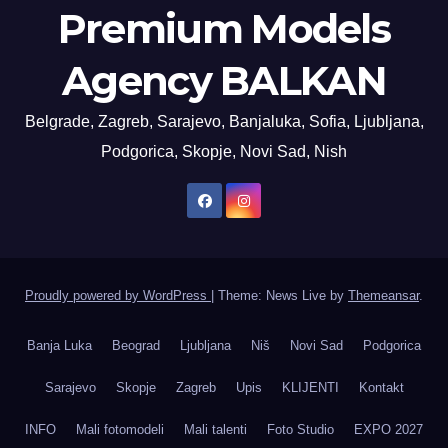
Premium Models
Agency BALKAN
Belgrade, Zagreb, Sarajevo, Banjaluka, Sofia, Ljubljana,
Podgorica, Skopje, Novi Sad, Nish
Proudly powered by WordPress
|
Theme: News Live by
Themeansar
.
Banja Luka
Beograd
Ljubljana
Niš
Novi Sad
Podgorica
Sarajevo
Skopje
Zagreb
Upis
KLIJENTI
Kontakt
INFO
Mali fotomodeli
Mali talenti
Foto Studio
EXPO 2027