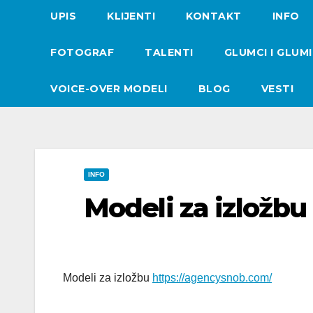
UPIS
KLIJENTI
KONTAKT
INFO
FOTOGRAF
TALENTI
GLUMCI I GLUM
VOICE-OVER MODELI
BLOG
VESTI
INFO
Modeli za izložbu
Modeli za izložbu
https://agencysnob.com/