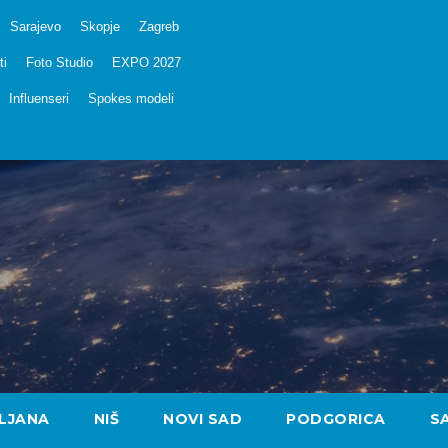
Sarajevo
Skopje
Zagreb
ti
Foto Studio
EXPO 2027
Influenseri
Spokes modeli
LJANA
NIŠ
NOVI SAD
PODGORICA
S