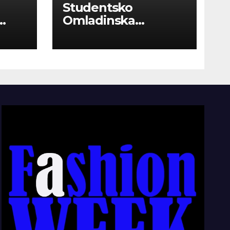
Studentsko
Omladinska
Zadruga “Najbolje
Kompanije“