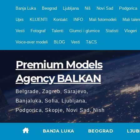
Skip
Banja Luka
Beograd
Ljubljana
Niš
Novi Sad
Podgorica
to
Upis
KLIJENTI
Kontakt
INFO
Mali fotomodeli
Mali talen
content
Vesti
Fotograf
Talenti
Glumci i glumice
Statisti
Vlogeri
Voice-over modeli
BLOG
Vesti
T&CS
Premium Models
Agency BALKAN
Belgrade, Zagreb, Sarajevo,
Banjaluka, Sofia, Ljubljana,
Podgorica, Skopje, Novi Sad, Nish
BANJA LUKA
BEOGRAD
LJUB