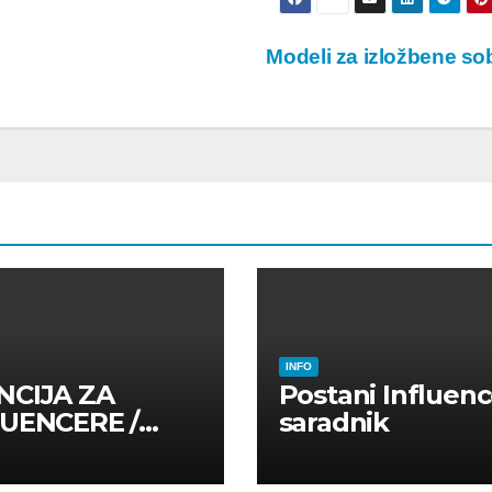
Modeli za izložbene s
INFO
NCIJA ZA
Postani Influenc
LUENCERE /
saradnik
LUENSERE /
CAJNE OSOBE