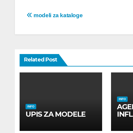
Post
modeli za kataloge
navigation
Related Post
INFO
AGE
INFO
UPIS ZA MODELE
INF
INF
UTI