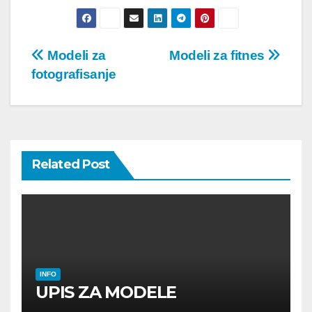
Post
Modeli za
Modeli za fitnes
fotografisanje
navigation
Related Post
INFO
UPIS ZA MODELE