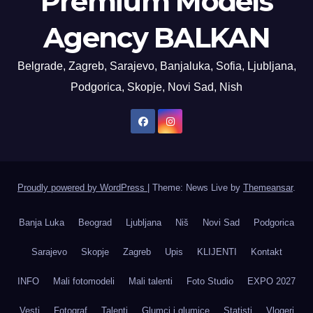
Premium Models
Agency BALKAN
Belgrade, Zagreb, Sarajevo, Banjaluka, Sofia, Ljubljana,
Podgorica, Skopje, Novi Sad, Nish
Proudly powered by WordPress
|
Theme: News Live by
Themeansar
.
Banja Luka
Beograd
Ljubljana
Niš
Novi Sad
Podgorica
Sarajevo
Skopje
Zagreb
Upis
KLIJENTI
Kontakt
INFO
Mali fotomodeli
Mali talenti
Foto Studio
EXPO 2027
Vesti
Fotograf
Talenti
Glumci i glumice
Statisti
Vlogeri