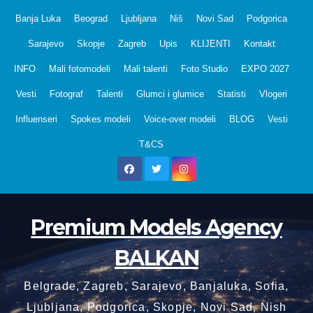
Skip
Banja Luka
Beograd
Ljubljana
Niš
Novi Sad
Podgorica
to
Sarajevo
Skopje
Zagreb
Upis
KLIJENTI
Kontakt
content
INFO
Mali fotomodeli
Mali talenti
Foto Studio
EXPO 2027
Vesti
Fotograf
Talenti
Glumci i glumice
Statisti
Vlogeri
Influenseri
Spokes modeli
Voice-over modeli
BLOG
Vesti
T&CS
Premium Models Agency
BALKAN
Belgrade, Zagreb, Sarajevo, Banjaluka, Sofia,
Ljubljana, Podgorica, Skopje, Novi Sad, Nish