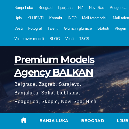
Skip
Banja Luka
Beograd
Ljubljana
Niš
Novi Sad
Podgorica
to
Upis
KLIJENTI
Kontakt
INFO
Mali fotomodeli
Mali talen
content
Vesti
Fotograf
Talenti
Glumci i glumice
Statisti
Vlogeri
Voice-over modeli
BLOG
Vesti
T&CS
Premium Models
Agency BALKAN
Belgrade, Zagreb, Sarajevo,
Banjaluka, Sofia, Ljubljana,
Podgorica, Skopje, Novi Sad, Nish
BANJA LUKA
BEOGRAD
LJUB