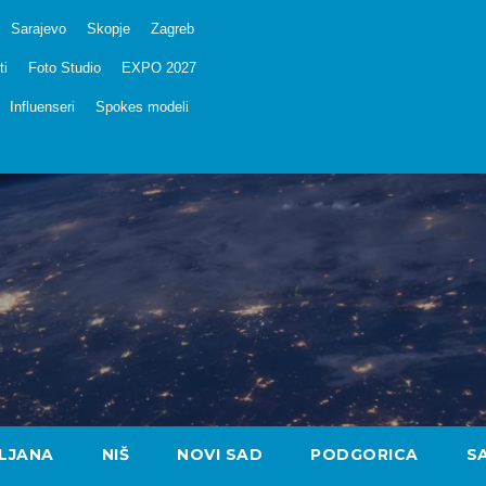
Sarajevo
Skopje
Zagreb
ti
Foto Studio
EXPO 2027
Influenseri
Spokes modeli
LJANA
NIŠ
NOVI SAD
PODGORICA
S