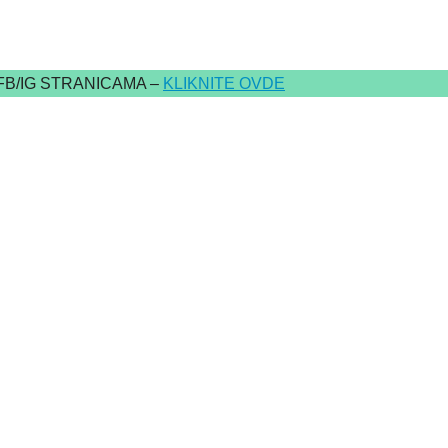
FB/IG STRANICAMA –
KLIKNITE OVDE