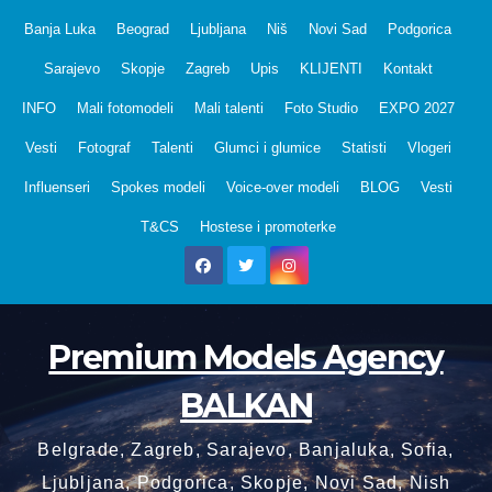
Skip
Banja Luka
Beograd
Ljubljana
Niš
Novi Sad
Podgorica
to
Sarajevo
Skopje
Zagreb
Upis
KLIJENTI
Kontakt
content
INFO
Mali fotomodeli
Mali talenti
Foto Studio
EXPO 2027
Vesti
Fotograf
Talenti
Glumci i glumice
Statisti
Vlogeri
Influenseri
Spokes modeli
Voice-over modeli
BLOG
Vesti
T&CS
Hostese i promoterke
Premium Models Agency
BALKAN
Belgrade, Zagreb, Sarajevo, Banjaluka, Sofia,
Ljubljana, Podgorica, Skopje, Novi Sad, Nish