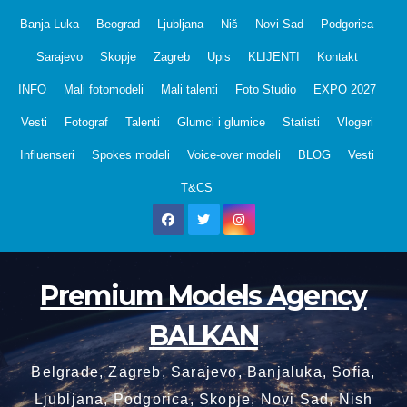
Skip
Banja Luka
Beograd
Ljubljana
Niš
Novi Sad
Podgorica
to
Sarajevo
Skopje
Zagreb
Upis
KLIJENTI
Kontakt
content
INFO
Mali fotomodeli
Mali talenti
Foto Studio
EXPO 2027
Vesti
Fotograf
Talenti
Glumci i glumice
Statisti
Vlogeri
Influenseri
Spokes modeli
Voice-over modeli
BLOG
Vesti
T&CS
Premium Models Agency
BALKAN
Belgrade, Zagreb, Sarajevo, Banjaluka, Sofia,
Ljubljana, Podgorica, Skopje, Novi Sad, Nish