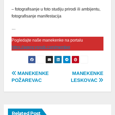
– fotografisanje u foto studiju prirodi ili ambijentu,
fotografisanje manifestacija
…
Pogledajte naše manekenke na portalu
https://agencysnob.com/member
Post
MANEKENKE
MANEKENKE
POŽAREVAC
LESKOVAC
navigation
Related Post