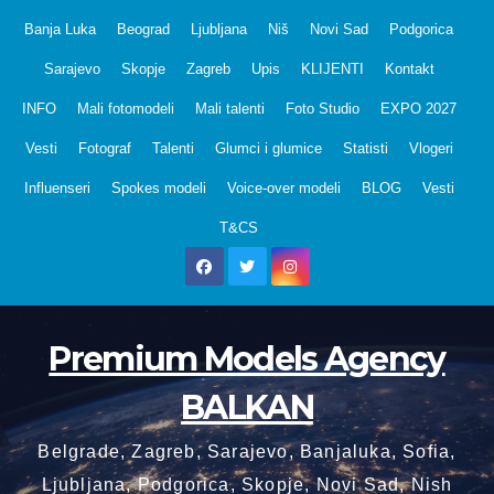
Skip
Banja Luka
Beograd
Ljubljana
Niš
Novi Sad
Podgorica
to
Sarajevo
Skopje
Zagreb
Upis
KLIJENTI
Kontakt
content
INFO
Mali fotomodeli
Mali talenti
Foto Studio
EXPO 2027
Vesti
Fotograf
Talenti
Glumci i glumice
Statisti
Vlogeri
Influenseri
Spokes modeli
Voice-over modeli
BLOG
Vesti
T&CS
Premium Models Agency
BALKAN
Belgrade, Zagreb, Sarajevo, Banjaluka, Sofia,
Ljubljana, Podgorica, Skopje, Novi Sad, Nish