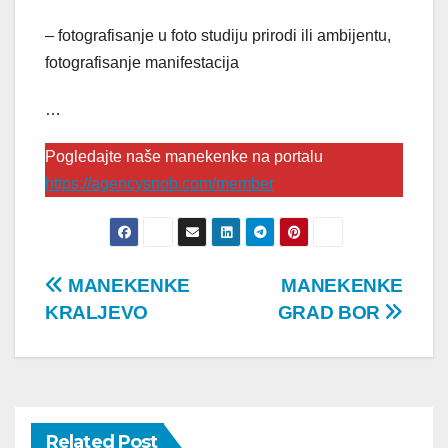
– fotografisanje u foto studiju prirodi ili ambijentu,
fotografisanje manifestacija
…
Pogledajte naše manekenke na portalu
https://agencysnob.com/member
Post
MANEKENKE
MANEKENKE
KRALJEVO
GRAD BOR
navigation
Related Post