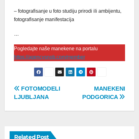
– fotografisanje u foto studiju prirodi ili ambijentu,
fotografisanje manifestacija
…
Pogledajte naše manekene na portalu
https://agencysnob.com/member
Post
FOTOMODELI
MANEKENI
LJUBLJANA
PODGORICA
navigation
Related Post