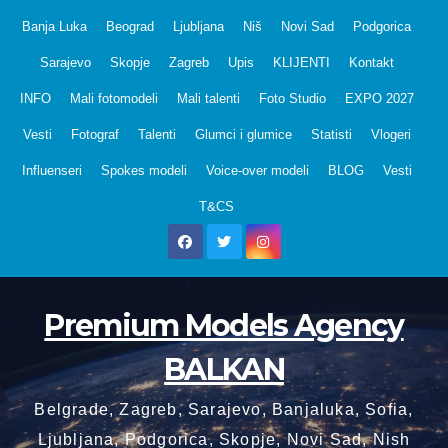
Skip
Banja Luka
Beograd
Ljubljana
Niš
Novi Sad
Podgorica
to
Sarajevo
Skopje
Zagreb
Upis
KLIJENTI
Kontakt
content
INFO
Mali fotomodeli
Mali talenti
Foto Studio
EXPO 2027
Vesti
Fotograf
Talenti
Glumci i glumice
Statisti
Vlogeri
Influenseri
Spokes modeli
Voice-over modeli
BLOG
Vesti
T&CS
Premium Models Agency
BALKAN
Belgrade, Zagreb, Sarajevo, Banjaluka, Sofia,
Ljubljana, Podgorica, Skopje, Novi Sad, Nish