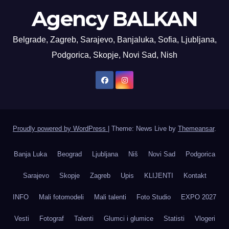
Agency BALKAN
Belgrade, Zagreb, Sarajevo, Banjaluka, Sofia, Ljubljana,
Podgorica, Skopje, Novi Sad, Nish
Proudly powered by WordPress
|
Theme: News Live by
Themeansar
.
Banja Luka
Beograd
Ljubljana
Niš
Novi Sad
Podgorica
Sarajevo
Skopje
Zagreb
Upis
KLIJENTI
Kontakt
INFO
Mali fotomodeli
Mali talenti
Foto Studio
EXPO 2027
Vesti
Fotograf
Talenti
Glumci i glumice
Statisti
Vlogeri