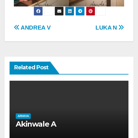
Post
ANDREA V
LUKA N
navigation
Related Post
ARHIVA
Akinwale A