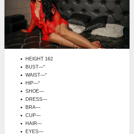
HEIGHT 162
BUST—“
WAIST—“
HIP—“
SHOE—
DRESS—
BRA—
CUP—
HAIR—
EYES—