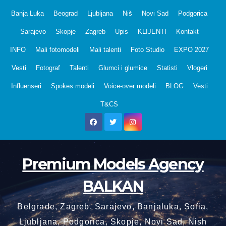
Skip
Banja Luka
Beograd
Ljubljana
Niš
Novi Sad
Podgorica
to
Sarajevo
Skopje
Zagreb
Upis
KLIJENTI
Kontakt
content
INFO
Mali fotomodeli
Mali talenti
Foto Studio
EXPO 2027
Vesti
Fotograf
Talenti
Glumci i glumice
Statisti
Vlogeri
Influenseri
Spokes modeli
Voice-over modeli
BLOG
Vesti
T&CS
Premium Models Agency
BALKAN
Belgrade, Zagreb, Sarajevo, Banjaluka, Sofia,
Ljubljana, Podgorica, Skopje, Novi Sad, Nish