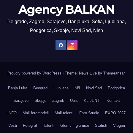
Agency BALKAN
Belgrade, Zagreb, Sarajevo, Banjaluka, Sofia, Ljubljana,
Podgorica, Skopje, Novi Sad, Nish
Proudly powered by WordPress
|
Theme: News Live by
Themeansar
.
Banja Luka
Beograd
Ljubljana
Niš
Novi Sad
Podgorica
Sarajevo
Skopje
Zagreb
Upis
KLIJENTI
Kontakt
INFO
Mali fotomodeli
Mali talenti
Foto Studio
EXPO 2027
Vesti
Fotograf
Talenti
Glumci i glumice
Statisti
Vlogeri