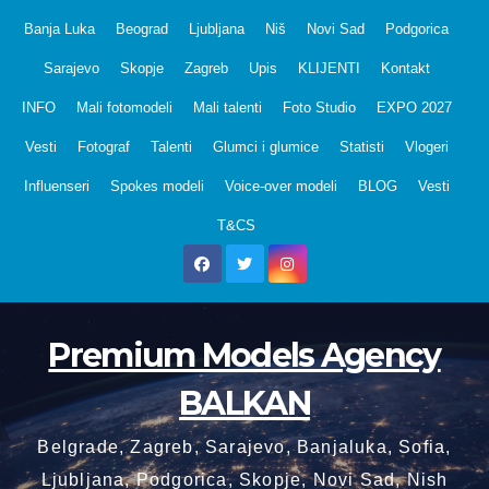
Skip
Banja Luka
Beograd
Ljubljana
Niš
Novi Sad
Podgorica
to
Sarajevo
Skopje
Zagreb
Upis
KLIJENTI
Kontakt
content
INFO
Mali fotomodeli
Mali talenti
Foto Studio
EXPO 2027
Vesti
Fotograf
Talenti
Glumci i glumice
Statisti
Vlogeri
Influenseri
Spokes modeli
Voice-over modeli
BLOG
Vesti
T&CS
Premium Models Agency
BALKAN
Belgrade, Zagreb, Sarajevo, Banjaluka, Sofia,
Ljubljana, Podgorica, Skopje, Novi Sad, Nish