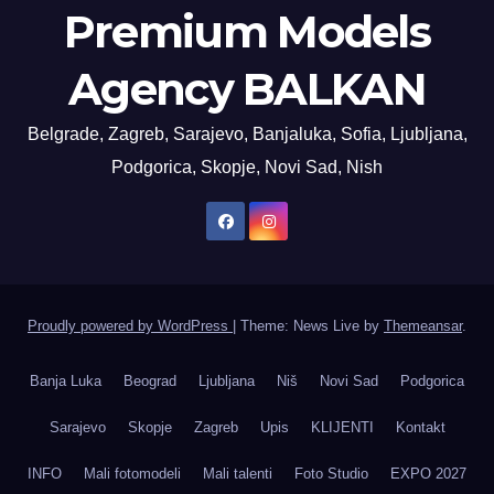
Premium Models
Agency BALKAN
Belgrade, Zagreb, Sarajevo, Banjaluka, Sofia, Ljubljana,
Podgorica, Skopje, Novi Sad, Nish
Proudly powered by WordPress
|
Theme: News Live by
Themeansar
.
Banja Luka
Beograd
Ljubljana
Niš
Novi Sad
Podgorica
Sarajevo
Skopje
Zagreb
Upis
KLIJENTI
Kontakt
INFO
Mali fotomodeli
Mali talenti
Foto Studio
EXPO 2027