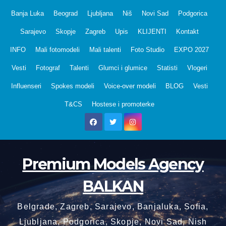
Skip
Banja Luka
Beograd
Ljubljana
Niš
Novi Sad
Podgorica
to
Sarajevo
Skopje
Zagreb
Upis
KLIJENTI
Kontakt
content
INFO
Mali fotomodeli
Mali talenti
Foto Studio
EXPO 2027
Vesti
Fotograf
Talenti
Glumci i glumice
Statisti
Vlogeri
Influenseri
Spokes modeli
Voice-over modeli
BLOG
Vesti
T&CS
Hostese i promoterke
Premium Models Agency
BALKAN
Belgrade, Zagreb, Sarajevo, Banjaluka, Sofia,
Ljubljana, Podgorica, Skopje, Novi Sad, Nish