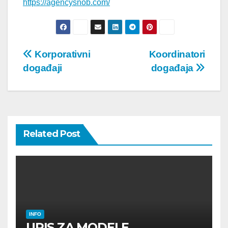
https://agencysnob.com/
Post
Korporativni
Koordinatori
događaji
događaja
navigation
Related Post
INFO
UPIS ZA MODELE