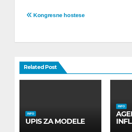
Post
Kongresne hostese
navigation
Related Post
INFO
AGE
INFO
UPIS ZA MODELE
INF
INF