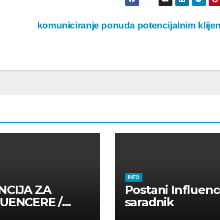
komuniciranje ponuda potencijalnim klije
INFO
NCIJA ZA
Postani Influenc
LUENCERE /
saradnik
LUENSERE /