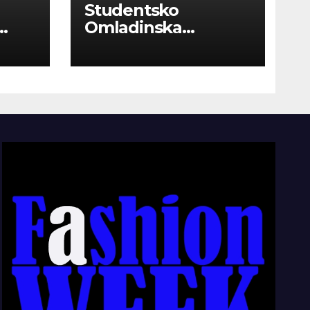
Studentsko
Omladinska
Zadruga “Najbolje
Kompanije“