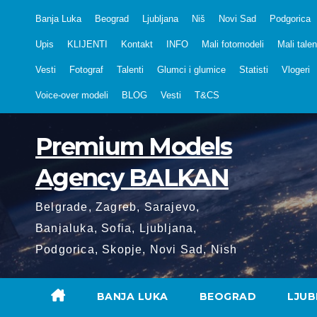
Skip
Banja Luka
Beograd
Ljubljana
Niš
Novi Sad
Podgorica
to
Upis
KLIJENTI
Kontakt
INFO
Mali fotomodeli
Mali talen
content
Vesti
Fotograf
Talenti
Glumci i glumice
Statisti
Vlogeri
Voice-over modeli
BLOG
Vesti
T&CS
Premium Models
Agency BALKAN
Belgrade, Zagreb, Sarajevo,
Banjaluka, Sofia, Ljubljana,
Podgorica, Skopje, Novi Sad, Nish
BANJA LUKA
BEOGRAD
LJUB