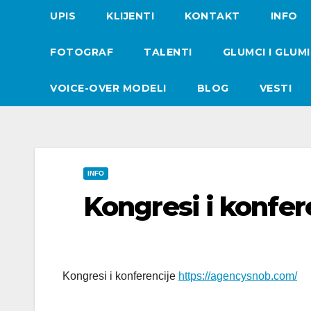
UPIS
KLIJENTI
KONTAKT
INFO
FOTOGRAF
TALENTI
GLUMCI I GLUM
VOICE-OVER MODELI
BLOG
VESTI
INFO
Kongresi i konfer
Kongresi i konferencije
https://agencysnob.com/