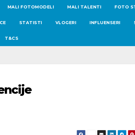
MALI FOTOMODELI
MALI TALENTI
FOTO S
ICE
STATISTI
VLOGERI
INFLUENSERI
T&CS
encije