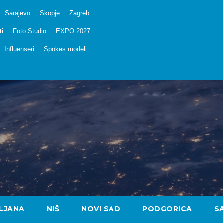
Sarajevo
Skopje
Zagreb
ti
Foto Studio
EXPO 2027
Influenseri
Spokes modeli
LJANA
NIŠ
NOVI SAD
PODGORICA
S