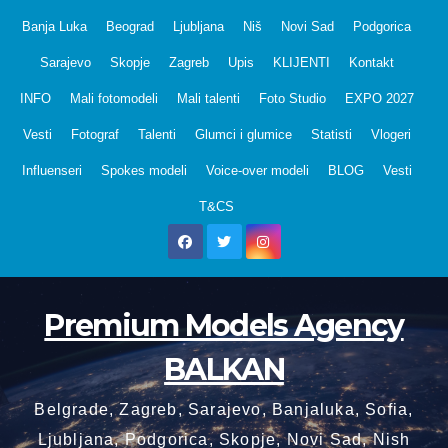
Skip
Banja Luka
Beograd
Ljubljana
Niš
Novi Sad
Podgorica
to
Sarajevo
Skopje
Zagreb
Upis
KLIJENTI
Kontakt
content
INFO
Mali fotomodeli
Mali talenti
Foto Studio
EXPO 2027
Vesti
Fotograf
Talenti
Glumci i glumice
Statisti
Vlogeri
Influenseri
Spokes modeli
Voice-over modeli
BLOG
Vesti
T&CS
Premium Models Agency
BALKAN
Belgrade, Zagreb, Sarajevo, Banjaluka, Sofia,
Ljubljana, Podgorica, Skopje, Novi Sad, Nish