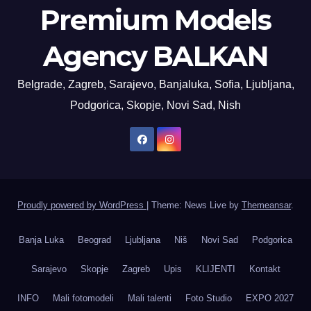
Premium Models
Agency BALKAN
Belgrade, Zagreb, Sarajevo, Banjaluka, Sofia, Ljubljana,
Podgorica, Skopje, Novi Sad, Nish
Proudly powered by WordPress
|
Theme: News Live by
Themeansar
.
Banja Luka
Beograd
Ljubljana
Niš
Novi Sad
Podgorica
Sarajevo
Skopje
Zagreb
Upis
KLIJENTI
Kontakt
INFO
Mali fotomodeli
Mali talenti
Foto Studio
EXPO 2027