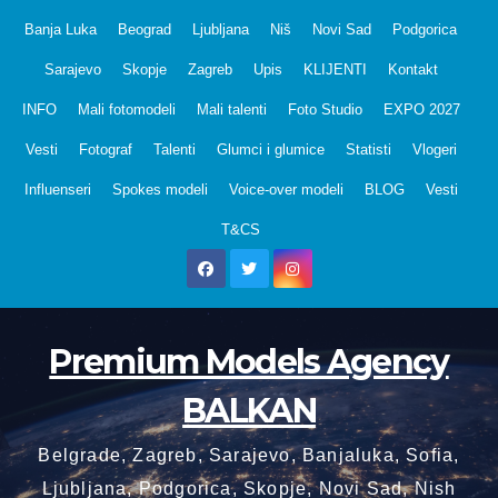
Skip
Banja Luka
Beograd
Ljubljana
Niš
Novi Sad
Podgorica
to
Sarajevo
Skopje
Zagreb
Upis
KLIJENTI
Kontakt
content
INFO
Mali fotomodeli
Mali talenti
Foto Studio
EXPO 2027
Vesti
Fotograf
Talenti
Glumci i glumice
Statisti
Vlogeri
Influenseri
Spokes modeli
Voice-over modeli
BLOG
Vesti
T&CS
Premium Models Agency
BALKAN
Belgrade, Zagreb, Sarajevo, Banjaluka, Sofia,
Ljubljana, Podgorica, Skopje, Novi Sad, Nish